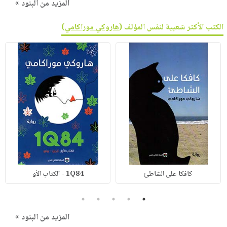
المزيد من البنود »
الكتب الأكثر شعبية لنفس المؤلف (
هاروكي موراكامي
)
كافكا على الشاطئ
1Q84 - الكتاب الأو
5
4
3
2
1
المزيد من البنود »