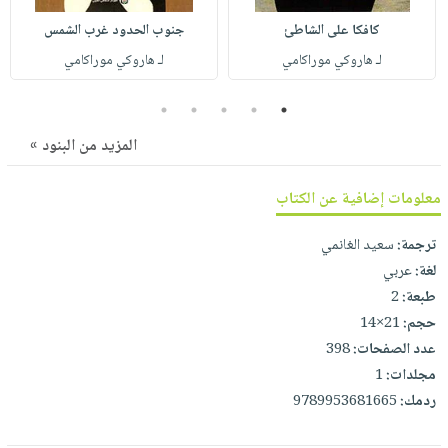
صابون
فيديوهات
عربة
كافكا على الشاطئ
جنوب الحدود غرب الشمس
أطفال
أسئلة
التسوق
لـ هاروكي موراكامي
لـ هاروكي موراكامي
مناسبات
يتكرر
طرحها
نشرة
5
4
3
2
1
الإصدارات
خدمات
المزيد من البنود »
نيل
وفرات
معلومات إضافية عن الكتاب
انشر
كتابك
ترجمة:
سعيد الغانمي
لغة:
عربي
تواصل
طبعة:
2
معنا
حجم:
21×14
عدد الصفحات:
398
مجلدات:
1
ردمك:
9789953681665