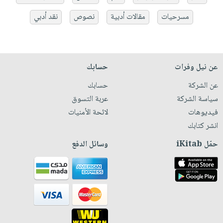
مسرحيات
مقالات أدبية
نصوص
نقد أدبي
عن نيل وفرات
حسابك
عن الشركة
حسابك
سياسة الشركة
عربة التسوق
فيديوهات
لائحة الأمنيات
انشر كتابك
حمّل iKitab
وسائل الدفع