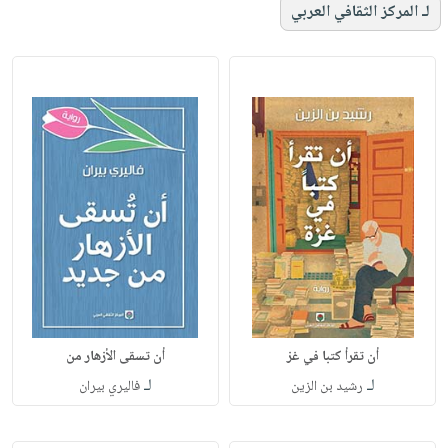
لـ المركز الثقافي العربي
أن تقرأ كتبا في غز
أن تسقى الأزهار من
لـ
لـ
رشيد بن الزين
فاليري بيران