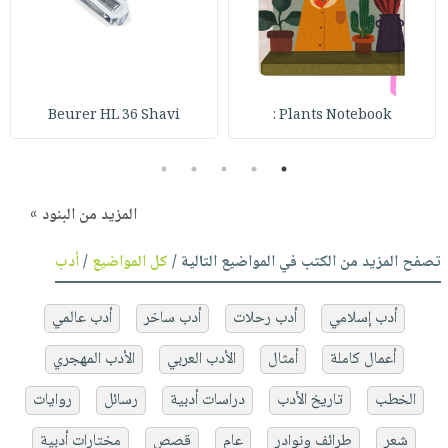
Beurer HL 36 Shavi
Plants Notebook :
5
4
3
2
1
المزيد من البنود »
تصفح المزيد من الكتب في المواضيع التالية /
كل المواضيع
/
أدب
أدب إسلامي
أدب رحلات
أدب ساخر
أدب عالمي
أعمال كاملة
أمثال
الأدب العربي
الأدب المهجري
الخطب
تاريخ الأدب
دراسات أدبية
رسائل
روايات
شعر
طرائف ونوادر
عام
قصص
مختارات أدبية