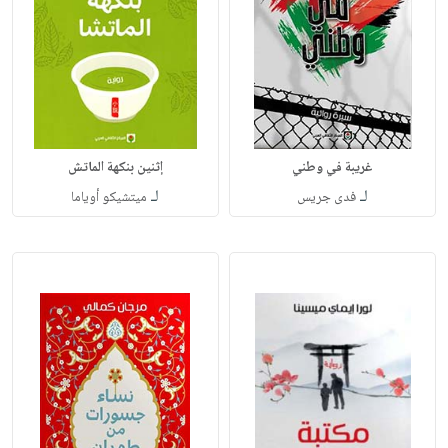
غريبة في وطني
إثنين بنكهة الماتش
لـ
لـ
فدى جريس
ميتشيكو أوياما