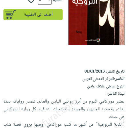
إختياراتنا
الكمية:
تعليمية
أسئلة
إختياراتنا
المواضيع
iKitab
يتكرر
أضف الى الطلبية
كتب
بلا
الأكثر
طرحها
أكاديمية
الصحة
حدود
مبيعاً
تحميل
والعناية
صندوق
أسئلة
وسائل
masmu3
الشخصية
القراءة
يتكرر
تعليمية
على
جديد
English
طرحها
صندوق
Android
books
الكل
تحميل
القراءة
تحميل
iKitab
أجهزة
جوائز
المطبخ
masmu3
تاريخ النشر:
01/01/2015
على
العناية
والسفرة
على
الناشر:
المركز الثقافي العربي
Android
جديد
الشخصية
Apple
النوع:
ورقي غلاف عادي
تحميل
العناية
الكل
نبذة الناشر:
iKitab
وتصفيف
يعتبر موراكامي اليوم من أبرز روائيي اليابان والعالم، تصدر رواياته بعدة
أواني
متجر
على
الشعر
لغات، وتحصد الجمهور والجوائز والصفحات الثقافية، كل رواية لموراكامي
الطهي
الهدايا
Apple
العناية
هي حدث.
أدوات
بالجسم
أقسام
"الغابة النروجية" من أشهر ما كتب موراكامي، وفيها يروي قصة شاب
الخبز