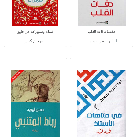
مكتبة دقات القلب
نساء جسورات من طهر
لـ
لـ
لورا إيماي ميسين
مرجان كمالي