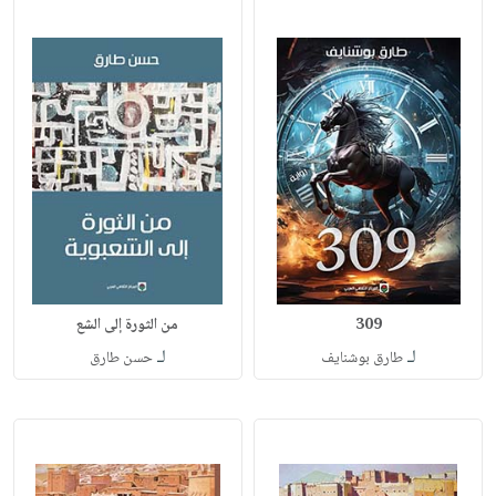
309
من الثورة إلى الشع
لـ
لـ
طارق بوشنايف
حسن طارق