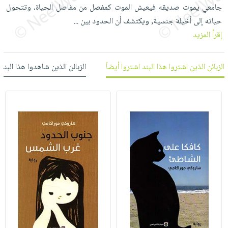
العناية
الأكثر
جامعي يموت صديقه فيعيش الموت كمفصل من مفاصل الحياة، وتتحول
شحن
أدوات
بالأسنان
مبيعاً
حياته إلى أخيلة جنسية, ويكتشف أن الحدود بين
مجاني
...
المائدة
الحمية
إقرأ المزيد
العودة
بنود
الأوعية
والتغذية
للمدارس
مختارة
والتخزين
اشتراكات
اكسسوارات
الزبائن الذين اشتروا هذا البند اشتروا أيضاً
الزبائن الذين شاهدوا هذا البند
أدوات
كتب
كل
بحث
المطبخ
الاشتراكات
اكسسوارات
متقدم
منزلية
صندوق
القراءة
اكسسوارات
iKitab
ملابس
نيل
بلا
مطرزات
وفرات
حدود
حقائب
عن
حسابك
حلي
الشركة
عناية
لائحة
سياسة
بالذات
الأمنيات
الشركة