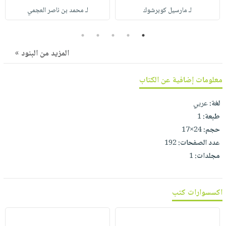
صابون
فيديوهات
لـ مارسيل كوبرشوك
لـ محمد بن ناصر العجمي
عربة
أطفال
أسئلة
التسوق
5
4
3
2
1
مناسبات
يتكرر
طرحها
نشرة
المزيد من البنود »
الإصدارات
خدمات
معلومات إضافية عن الكتاب
نيل
وفرات
لغة:
عربي
انشر
طبعة:
1
كتابك
حجم:
24×17
تواصل
عدد الصفحات:
192
معنا
مجلدات:
1
اكسسوارات كتب