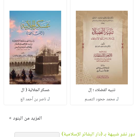
تنبيه الفضلاء ؛ إل
عسكر الجلالية ( ال
لـ
لـ
محمد ححود التمسم
ناصر بن أحمد الع
المزيد من البنود »
دور نشر شبيهة بـ (دار البشائر الإسلامية)