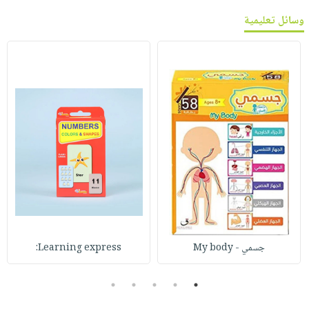
وسائل تعليمية
جسمي - My body
Learning express:
5
4
3
2
1