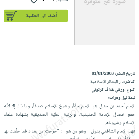
إختياراتنا
الكمية:
تعليمية
أسئلة
إختياراتنا
المواضيع
iKitab
يتكرر
أضف الى الطلبية
كتب
بلا
الأكثر
طرحها
أكاديمية
الصحة
حدود
مبيعاً
تحميل
والعناية
صندوق
أسئلة
وسائل
masmu3
الشخصية
القراءة
يتكرر
تعليمية
على
جديد
English
طرحها
صندوق
Android
books
الكل
تحميل
القراءة
تحميل
iKitab
أجهزة
جوائز
المطبخ
masmu3
تاريخ النشر:
01/01/2005
على
العناية
والسفرة
الناشر:
دار البشائر الإسلامية
على
Android
جديد
الشخصية
النوع:
ورقي غلاف كرتوني
Apple
تحميل
نبذة نيل وفرات:
العناية
الكل
iKitab
الإمام أحمد بن حنبل هو الإمام حقّاً، وشيخ الإسلام صدقاً، وما ذاك إلا لأنه
وتصفيف
أواني
متجر
على
جمع خصال الإمامة الحقيقية، والرتبة العليّة الصديقية بشهادة علماء
الشعر
الطهي
الهدايا
Apple
الإسلام وشيوخه.
العناية
أدوات
فهذا الإمام الشافعي بقول - وهو من هو - : "خرجت من بغداد فما خلّفت بها
بالجسم
أقسام
الخبز