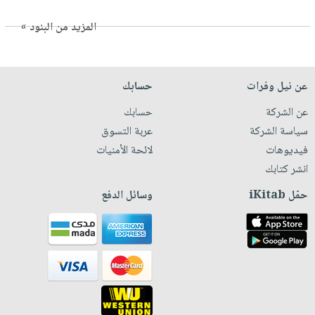
المزيد من البنود »
عن نيل وفرات
حسابك
عن الشركة
حسابك
سياسة الشركة
عربة التسوق
فيديوهات
لائحة الأمنيات
انشر كتابك
حمّل iKitab
وسائل الدفع