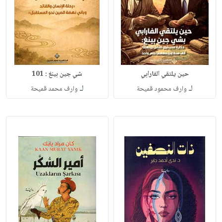
حين يلتقي الفارابي
شي جين بينغ : 101
لـ
لـ
وارف محمود قميحة
وارف محمد قميحة