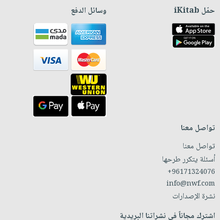
حمّل iKitab
وسائل الدفع
تواصل معنا
تواصل معنا
أسئلة يتكرر طرحها
+96171324076
info@nwf.com
نشرة الإصدارات
اشترك مجاناً في نشراتنا البريدية