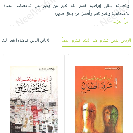
العناية
الأكثر
شحن
وكعادته يبقى إبراهيم نصر الله خير من يُعبّر عن تناقضات الحياة
أدوات
بالأسنان
مبيعاً
مجاني
الاجتماعية وخير ناقدٍ وأفضل من ينقل صوره
...
المائدة
الحمية
العودة
إقرأ المزيد
بنود
الأوعية
والتغذية
للمدارس
مختارة
والتخزين
اشتراكات
اكسسوارات
الزبائن الذين اشتروا هذا البند اشتروا أيضاً
الزبائن الذين شاهدوا هذا البند
أدوات
كتب
كل
بحث
المطبخ
الاشتراكات
اكسسوارات
متقدم
منزلية
صندوق
القراءة
اكسسوارات
iKitab
ملابس
نيل
بلا
مطرزات
وفرات
حدود
حقائب
عن
حسابك
حلي
الشركة
عناية
لائحة
سياسة
بالذات
الأمنيات
الشركة