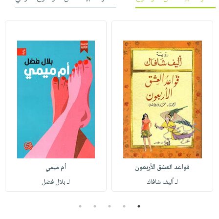
قواعد العشق الأربعون
أم ميمي
لـ أليف شافاك
لـ بلال فضل
5
4
3
2
1