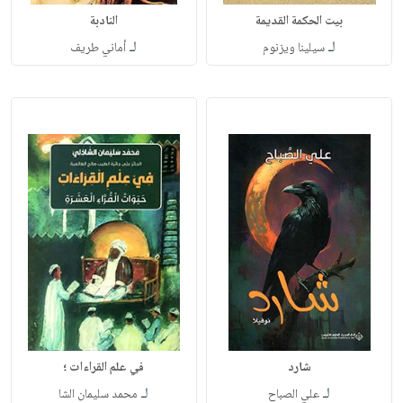
بيت الحكمة القديمة
النادبة
لـ
لـ
سيلينا ويزنوم
أماني طريف
شارد
في علم القراءات ؛
لـ
لـ
علي الصباح
محمد سليمان الشا