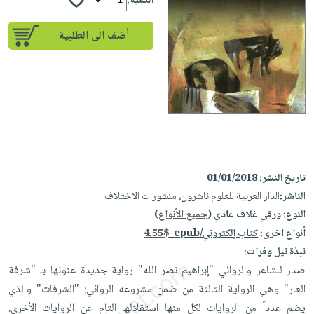
iKitab
الكمية:
تعليمية
أسئلة
Ai
بلا
المواضيع
يتكرر
إختيارات
أضف الى الطلبية
حدود
الأكثر
طرحها
كتب
الصحة
أسئلة
مبيعاً
تحميل
أكاديمية
والعناية
يتكرر
وسائل
masmu3
الشخصية
صندوق
طرحها
تعليمية
على
جديد
القراءة
تحميل
صندوق
Android
English
iKitab
الكل
القراءة
تحميل
books
على
أجهزة
جوائز
المطبخ
masmu3
Android
تاريخ النشر:
01/01/2018
العناية
والسفرة
على
الناشر:
الدار العربية للعلوم ناشرون، منشورات الاختلاف
تحميل
جديد
الشخصية
Apple
النوع:
ورقي غلاف عادي (
جميع الأنواع
)
iKitab
العناية
الكل
أنواع اخرى:
كتاب إلكتروني/epub
4.55$
على
وتصفيف
أواني
نبذة نيل وفرات:
متجر
Apple
الشعر
صدر للشاعر والروائي "إبراهيم نصر الله" رواية جديدة عنونها بـ "شرفة
الطهي
الهدايا
العناية
العار" وهي الرواية الثالثة من ضمن مشروعه الروائي: "الشرفات" والذي
أدوات
بالجسم
أقسام
يضم عدداً من الروايات لكل منها استقلالها التام عن الروايات الأخرى.
الخبز