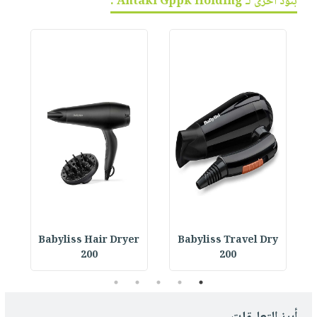
بنود أخرى لـ Antaki Gppk Holding :
r
Babyliss Hair Dryer
Babyliss Travel Dry
200
200
5
4
3
2
1