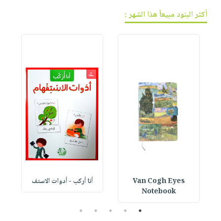
أكثر البنود مبيعاً هذا الشهر :
Van Cogh Eyes
أنا أركب - أدوات الاستف
 1
Notebook
5
4
3
2
1