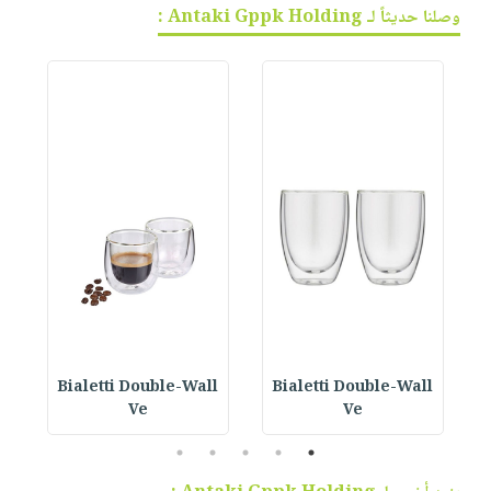
وصلنا حديثاً لـ Antaki Gppk Holding :
Bialetti Double-Wall
Bialetti Double-Wall
B
Ve
Ve
5
4
3
2
1