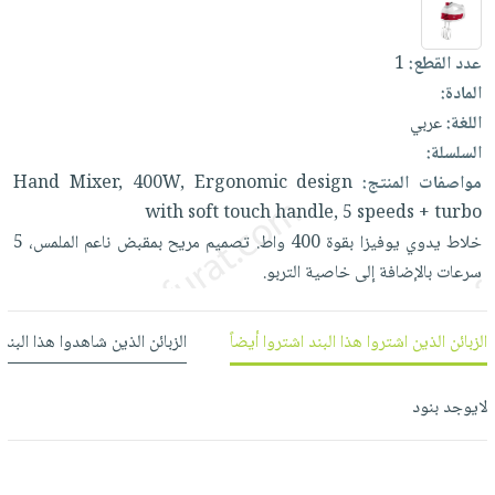
العناية
الأكثر
شحن
أدوات
بالأسنان
مبيعاً
مجاني
المائدة
عدد القطع:
1
الحمية
العودة
بنود
الأوعية
المادة:
والتغذية
للمدارس
مختارة
والتخزين
اللغة:
عربي
اشتراكات
اكسسوارات
السلسلة:
أدوات
كتب
كل
بحث
مواصفات المنتج:
design
Ergonomic
400W,
Mixer,
Hand
المطبخ
الاشتراكات
اكسسوارات
متقدم
with
soft
touch
handle,
5
speeds
+
turbo
منزلية
صندوق
خلاط
يدوي
يوفيزا
بقوة
400
واط.
تصميم
مريح
بمقبض
ناعم
الملمس،
5
القراءة
اكسسوارات
سرعات
بالإضافة
إلى
خاصية
التربو.
نيل
iKitab
ملابس
وفرات
بلا
مطرزات
الزبائن الذين اشتروا هذا البند اشتروا أيضاً
الزبائن الذين شاهدوا هذا البند
حدود
عن
حقائب
حسابك
الشركة
حلي
لايوجد بنود
لائحة
سياسة
عناية
الأمنيات
الشركة
بالذات