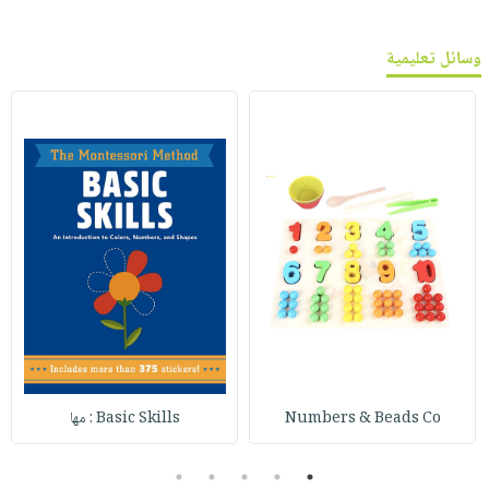
وسائل تعليمية
Numbers & Beads Co
Basic Skills : مها
5
4
3
2
1