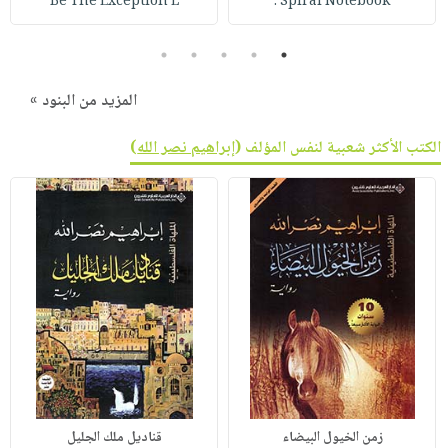
Be The Exception L
Spiral Notebook :
5
4
3
2
1
المزيد من البنود »
الكتب الأكثر شعبية لنفس المؤلف (
إبراهيم نصر الله
)
زمن الخيول البيضاء
قناديل ملك الجليل