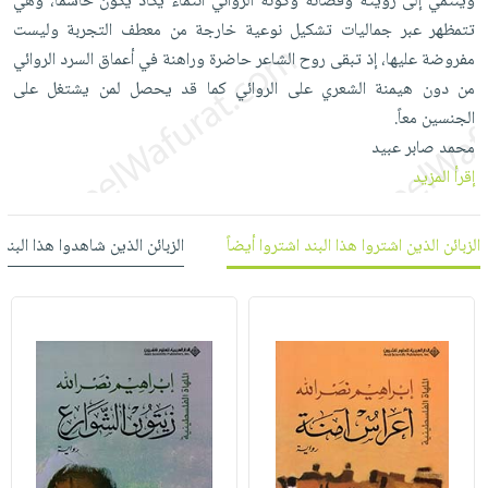
وينتمي إلى رؤيته وفضائه وكونه الروائي انتماءً يكاد يكون حاسماً، وهي
صابون
فيديوهات
تتمظهر عبر جماليات تشكيل نوعية خارجة من معطف التجربة وليست
عربة
أطفال
أسئلة
مفروضة عليها، إذ تبقى روح الشاعر حاضرة وراهنة في أعماق السرد الروائي
التسوق
مناسبات
يتكرر
من دون هيمنة الشعري على الروائي كما قد يحصل لمن يشتغل على
طرحها
نشرة
الجنسين معاً.
الإصدارات
خدمات
محمد صابر عبيد
نيل
إقرأ المزيد
وفرات
انشر
الزبائن الذين اشتروا هذا البند اشتروا أيضاً
الزبائن الذين شاهدوا هذا البند
كتابك
تواصل
معنا