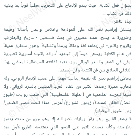
العناية
الأكثر
شحن
بسؤال فعل الكتابة، حيث يبدو الإلحاح على التجريب مطلباً قوياً بما يعنيه
أدوات
بالأسنان
مبيعاً
مجاني
ذلك من انكباب
...
المائدة
الحمية
العودة
نبذة الناشر:
بنود
الأوعية
والتغذية
للمدارس
يشتغل إبراهيم نصر الله على أنموذجة بإخلاص وإيمان بأصالة وقيمة
مختارة
والتخزين
اشتراكات
وضرورة ما ينتج. عمله مصيري في بعث فلسطين -التاريخ والجغرافيا
اكسسوارات
أدوات
والروح والأمل- في إبداعه لغة ومكاناً وزماناً وتشكيلاً، وهوي ستغرق عميقاً
كتب
كل
بحث
المطبخ
في عالم الكتابة ويسعى دوماً إلى تجديد أدواته باتجاه أسلوبية تعبيرية
الاشتراكات
اكسسوارات
متقدم
أرقى في الشعر والسدر الورائي، ويستعيد ثقافته السينمائية ليحظى بهذا
منزلية
صندوق
التلاقي الخلاق بين فن الكتابة وفن السينما.
القراءة
اكسسوارات
يحظى إبراهيم نصر الله بقيمة إبداعية مهمة على صعيد الإنجاز الروائي، وله
iKitab
ملابس
نيل
تجارب مميزة رصدها الكثير من النقاد العرب المعنيين بالسرد الروائي، ولا
بلا
مطرزات
وفرات
سيما تجربته الملحمية في (الملهاة الفلسطينية) التي ضمت روايات (طيور
حدود
حقائب
الحذر/ الطفل الممحاة/ زيتون الشوارع/ أعراس آمنة/ تحت شمس الضحى/
عن
حسابك
زمن الخيول البيضاء).
حلي
الشركة
لا يشعر القارئ وهو يقرأ روايات نصر الله إلا وهو جزء من حدث يتميز
عناية
لائحة
سياسة
بطزاجته وكأنه يحدث للتو، على النحو الذي يفتتحه القارئ لأول مرة
بالذات
الأمنيات
الشركة