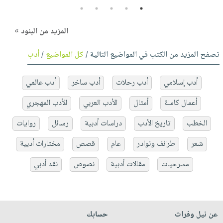
5
4
3
2
1
المزيد من البنود »
تصفح المزيد من الكتب في المواضيع التالية /
كل المواضيع
/
أدب
أدب إسلامي
أدب رحلات
أدب ساخر
أدب عالمي
أعمال كاملة
أمثال
الأدب العربي
الأدب المهجري
الخطب
تاريخ الأدب
دراسات أدبية
رسائل
روايات
شعر
طرائف ونوادر
عام
قصص
مختارات أدبية
مسرحيات
مقالات أدبية
نصوص
نقد أدبي
عن نيل وفرات
حسابك