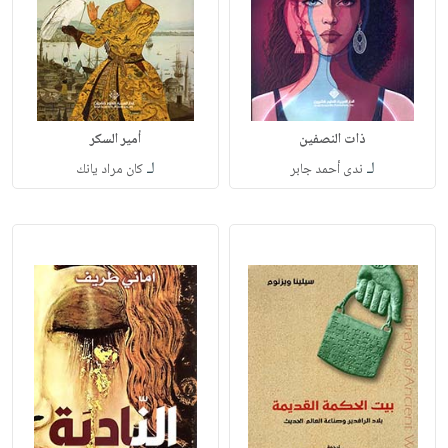
ذات النصفين
أمير السكر
لـ
لـ
ندى أحمد جابر
كان مراد يانك