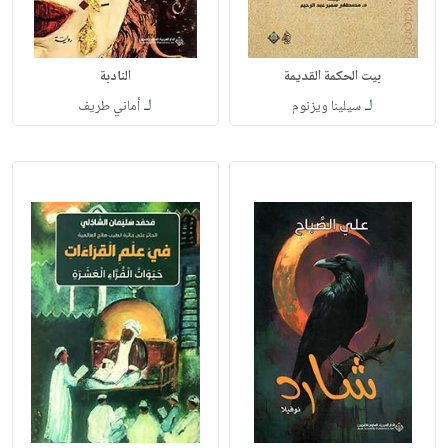
بيت الحكمة القديمة
النادبة
لـ
لـ
سيلينا ويزنوم
أماني طريف