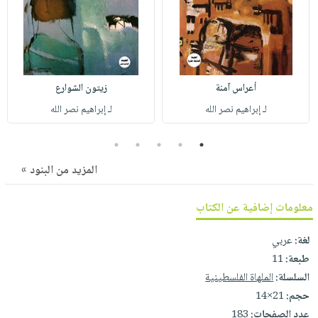
أعراس آمنة
زيتون الشوارع
لـ إبراهيم نصر الله
لـ إبراهيم نصر الله
5
4
3
2
1
المزيد من البنود »
معلومات إضافية عن الكتاب
لغة:
عربي
طبعة:
11
السلسلة:
الملهاة الفلسطينية
حجم:
21×14
عدد الصفحات:
183