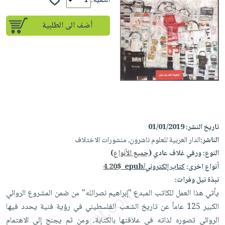
إختياراتنا
الكمية:
تعليمية
أسئلة
إختياراتنا
المواضيع
iKitab
يتكرر
أضف الى الطلبية
كتب
بلا
الأكثر
طرحها
أكاديمية
الصحة
حدود
مبيعاً
تحميل
والعناية
صندوق
أسئلة
إختياراتنا
masmu3
الشخصية
القراءة
يتكرر
وسائل
على
جديد
English
طرحها
تعليمية
Android
books
الكل
تحميل
صندوق
تحميل
iKitab
أجهزة
القراءة
المطبخ
masmu3
تاريخ النشر:
01/01/2019
على
العناية
والسفرة
على
جوائز
الناشر:
الدار العربية للعلوم ناشرون، منشورات الاختلاف
Android
جديد
الشخصية
Apple
النوع:
ورقي غلاف عادي (
جميع الأنواع
)
تحميل
العناية
الكل
أنواع اخرى:
كتاب إلكتروني/epub
4.20$
iKitab
وتصفيف
نبذة نيل وفرات:
أواني
متجر
على
الشعر
يأتي هذا العمل للكاتب المبدع "إبراهيم نصرالله" من ضمن المشروع الروائي
الطهي
الهدايا
Apple
العناية
الكبير 125 عاماً عن تاريخ الشعب الفلسطيني في رؤية فنية يحدد فيها
أدوات
بالجسم
أقسام
الروائي تصوره لذاته في علاقتها بالكتابة، ومن ثم يجنح إلى الاهتمام
الخبز