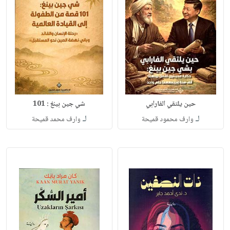
حين يلتقي الفارابي
شي جين بينغ : 101
لـ
لـ
وارف محمود قميحة
وارف محمد قميحة