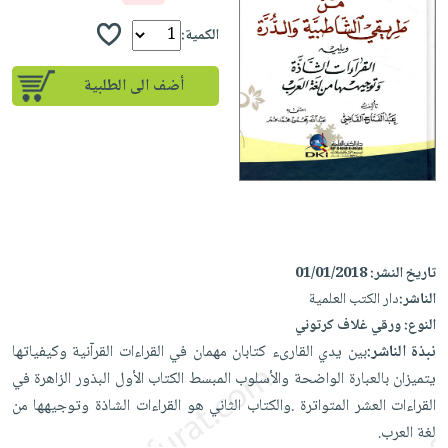
إختياراتنا
تعليمية
أسئلة
إختياراتنا
المواضيع
iKitab
الكمية:
يتكرر
كتب
بلا
الأكثر
طرحها
أكاديمية
الصحة
أضف الى الطلبية
حدود
مبيعاً
تحميل
والعناية
صندوق
أسئلة
وسائل
masmu3
الشخصية
القراءة
يتكرر
تعليمية
على
جديد
English
طرحها
صندوق
Android
books
الكل
تحميل
القراءة
تحميل
iKitab
أجهزة
جوائز
المطبخ
masmu3
على
العناية
والسفرة
على
تاريخ النشر:
01/01/2018
Android
جديد
الشخصية
Apple
الناشر:
دار الكتب العلمية
تحميل
العناية
النوع:
ورقي غلاف كرتوني
الكل
iKitab
وتصفيف
نبذة الناشر:
بين يدي القارىء كتابان مهمان في القراءات القرآنية وكيفياتها
أواني
متجر
على
الشعر
يتميزان بالعبارة الواضحة والأسلوب المبسط الكتاب الأول البذور الزاهرة في
الطهي
الهدايا
Apple
العناية
القراءات العشر المتواترة .والكتاب الثاني هو القراءات الشاذة وتوجيهها من
أدوات
بالجسم
أقسام
لغة العرب.
الخبز