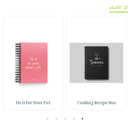
كل الأقسام
Do it For Your Fut
Cooking Recipe Boo
5
4
3
2
1