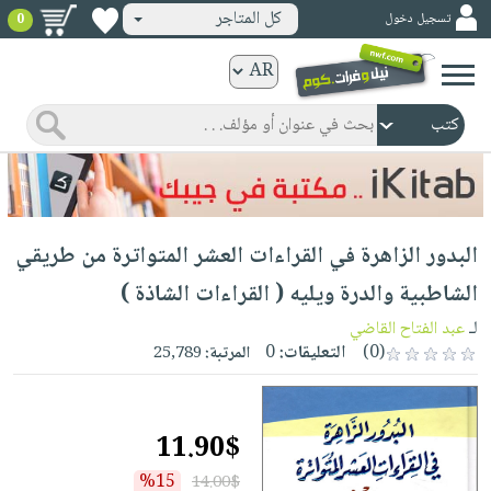
كل المتاجر
تسجيل دخول
0
كتب
ورقية
المواضيع
صدر
كتب
حديثاً
الكترونية
الأكثر
الصفحة
البدور الزاهرة في القراءات العشر المتواترة من طريقي
مبيعاً
الرئيسية
كتب
جوائز
الشاطبية والدرة ويليه ( القراءات الشاذة )
صدر
صوتية
شحن
لـ
عبد الفتاح القاضي
حديثاً
الصفحة
مخفض
(0)
التعليقات:
0
المرتبة:
25,789
الأكثر
الرئيسية
عروض
أطفال
مبيعاً
masmu3
خاصة
وناشئة
كتب
11.90$
بلا
صفحات
مجانية
الصفحة
وسائل
حدود
مشوقة
%15
14.00$
الرئيسية