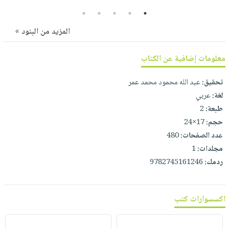
صابون
فيديوهات
5
4
3
2
1
عربة
أطفال
أسئلة
التسوق
المزيد من البنود »
مناسبات
يتكرر
طرحها
نشرة
معلومات إضافية عن الكتاب
الإصدارات
خدمات
نيل
تحقيق:
عبد الله محمود محمد عمر
وفرات
لغة:
عربي
طبعة:
2
انشر
حجم:
17×24
كتابك
عدد الصفحات:
480
تواصل
مجلدات:
1
معنا
ردمك:
9782745161246
اكسسوارات كتب