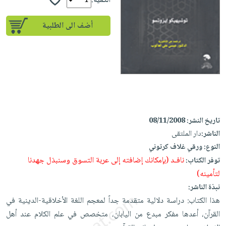
إختياراتنا
الكمية:
تعليمية
أسئلة
إختياراتنا
المواضيع
iKitab
يتكرر
أضف الى الطلبية
كتب
بلا
الأكثر
طرحها
أكاديمية
الصحة
حدود
مبيعاً
تحميل
والعناية
صندوق
أسئلة
وسائل
masmu3
الشخصية
القراءة
يتكرر
تعليمية
على
جديد
English
طرحها
صندوق
Android
books
الكل
تحميل
القراءة
تحميل
iKitab
أجهزة
جوائز
المطبخ
masmu3
تاريخ النشر:
08/11/2008
على
العناية
والسفرة
على
الناشر:
دار الملتقى
Android
جديد
الشخصية
Apple
النوع:
ورقي غلاف كرتوني
تحميل
العناية
نافـد (بإمكانك إضافته إلى عربة التسوق وسنبذل جهدنا
توفر الكتاب:
الكل
iKitab
وتصفيف
لتأمينه)
أواني
متجر
على
الشعر
نبذة الناشر:
الطهي
الهدايا
Apple
هذا الكتاب: دراسة دلالية متقدمة جداً لمعجم اللغة الأخلاقية-الدينية في
العناية
أدوات
القرآن، أعدها مفكر مبدع من اليابان، متخصص في علم الكلام عند أهل
بالجسم
أقسام
الخبز