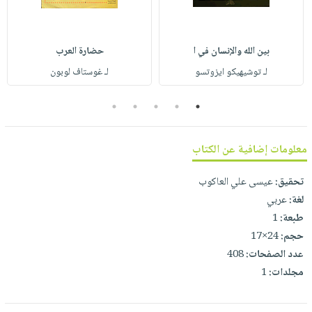
صابون
فيديوهات
عربة
أطفال
أسئلة
التسوق
مناسبات
بين الله والإنسان في ا
حضارة العرب
يتكرر
طرحها
نشرة
لـ توشيهيكو ايزوتسو
لـ غوستاف لوبون
الإصدارات
خدمات
5
4
3
2
1
نيل
وفرات
معلومات إضافية عن الكتاب
انشر
كتابك
تحقيق:
عيسى علي العاكوب
تواصل
لغة:
عربي
معنا
طبعة:
1
حجم:
24×17
عدد الصفحات:
408
مجلدات:
1