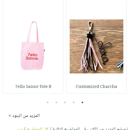
7ello 3anne Tote B
Customized Charcha
5
4
3
2
1
المزيد من البنود »
تصفح المزيد من الكتب في المواضيع التالية /
كل المواضيع
/
دين