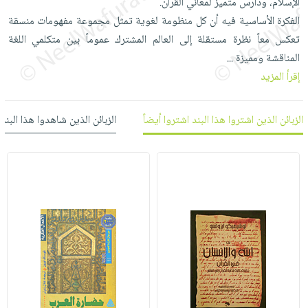
الإسلام، ودارس متميز لمعاني القرآن.
العناية
الأكثر
شحن
أدوات
الفكرة الأساسية فيه أن كل منظومة لغوية تمثل مجموعة مفهومات منسقة
بالأسنان
مبيعاً
مجاني
المائدة
تعكس معاً نظرة مستقلة إلى العالم المشترك عموماً بين متكلمي اللغة
الحمية
العودة
بنود
المناقشة ومميزة
الأوعية
...
والتغذية
للمدارس
مختارة
إقرأ المزيد
والتخزين
اشتراكات
اكسسوارات
أدوات
كتب
كل
بحث
المطبخ
الزبائن الذين اشتروا هذا البند اشتروا أيضاً
الزبائن الذين شاهدوا هذا البند
الاشتراكات
اكسسوارات
متقدم
منزلية
صندوق
القراءة
اكسسوارات
iKitab
ملابس
نيل
بلا
مطرزات
وفرات
حدود
حقائب
عن
حسابك
حلي
الشركة
عناية
لائحة
سياسة
بالذات
الأمنيات
الشركة