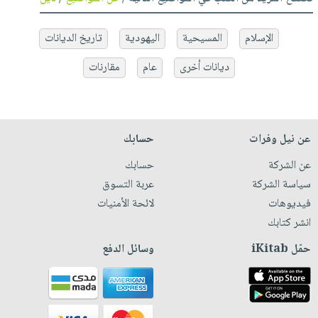
الإسلام
المسيحية
اليهودية
تاريخ الديانات
ديانات أخرى
عام
مقارنات
عن نيل وفرات
حسابك
عن الشركة
حسابك
سياسة الشركة
عربة التسوق
فيديوهات
لائحة الأمنيات
انشر كتابك
حمّل iKitab
وسائل الدفع