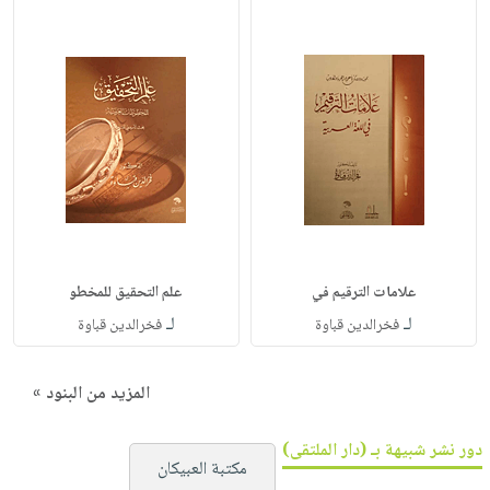
علامات الترقيم في
علم التحقيق للمخطو
لـ
لـ
فخرالدين قباوة
فخرالدين قباوة
المزيد من البنود »
دور نشر شبيهة بـ (دار الملتقى)
مكتبة العبيكان