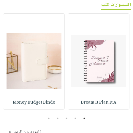
اكسسوارات كتب
Money Budget Binde
Dream It Plan It A
5
4
3
2
1
المزيد من البنود »