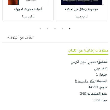
صابون
فيديوهات
عربة
مجموعة رسائل في الحكمة
أسباب حدوث الحروف
أطفال
أسئلة
التسوق
لـ ابن سينا
لـ ابن سينا
مناسبات
يتكرر
طرحها
نشرة
5
4
3
2
1
الإصدارات
خدمات
المزيد من البنود »
نيل
وفرات
معلومات إضافية عن الكتاب
انشر
كتابك
تحقيق:
محيي الدين الكردي
تواصل
لغة:
عربي
معنا
طبعة:
1
السلسلة:
مكتبة ابن سينا
حجم:
21×14
عدد الصفحات:
240
مجلدات:
1