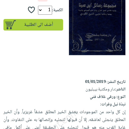
إختياراتنا
تعليمية
أسئلة
إختياراتنا
المواضيع
iKitab
الكمية:
يتكرر
كتب
بلا
الأكثر
طرحها
أكاديمية
الصحة
أضف الى الطلبية
حدود
مبيعاً
تحميل
والعناية
صندوق
أسئلة
إختياراتنا
masmu3
الشخصية
القراءة
يتكرر
وسائل
على
جديد
English
طرحها
تعليمية
Android
books
الكل
تحميل
صندوق
تحميل
iKitab
أجهزة
القراءة
المطبخ
masmu3
على
العناية
والسفرة
على
جوائز
Android
تاريخ النشر:
01/01/2019
جديد
الشخصية
Apple
الناشر:
دار ومكتبة بيبليون
تحميل
العناية
الكل
النوع:
ورقي غلاف فني
iKitab
وتصفيف
أواني
نبذة نيل وفرات:
متجر
على
الشعر
الطهي
إن كل واحد من الموجودات يعشق الخير المطلق عشقاً غريزياً. وأن الخير
الهدايا
Apple
العناية
المطلق يتجلى لعاشقه. إلا أن قبولها لتجليه وإتصالها به على التفاوت. وأن
أدوات
بالجسم
أقسام
غاية القرب منه هو قبول لتجليه على الحقيقة أعنى على أكمل مافي
الخبز