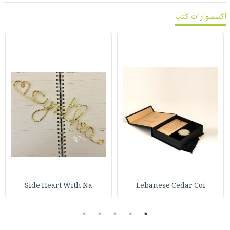
اكسسوارات كتب
Side Heart With Na
Lebanese Cedar Coi
5
4
3
2
1