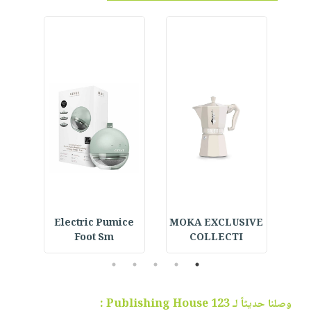
Face
Electric Pumice
MOKA EXCLUSIVE
An
Foot Sm
COLLECTI
5
4
3
2
1
وصلنا حديثاً لـ 123 Publishing House :