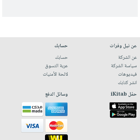
عن نيل وفرات
حسابك
عن الشركة
حسابك
سياسة الشركة
عربة التسوق
فيديوهات
لائحة الأمنيات
انشر كتابك
حمّل iKitab
وسائل الدفع