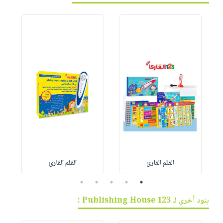
القلم القارئ
القلم القارئ
5
4
3
2
1
بنود أخرى لـ 123 Publishing House :