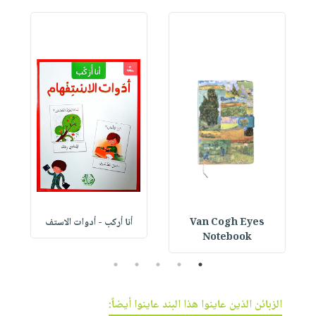
Van Cogh Eyes
أنا أركب - أدوات الاستف
 1
Notebook
5
4
3
2
1
الزبائن الذين عاينوا هذا البند عاينوا أيضاً: