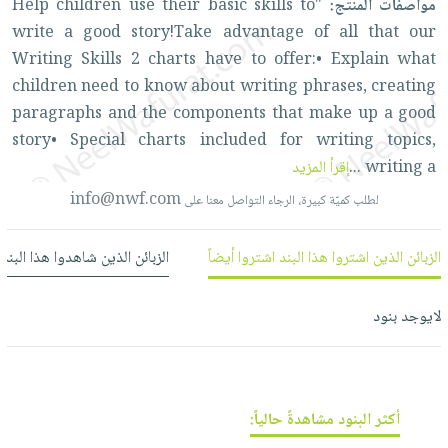
مواصفات المنتج:
"Help
to
skills
basic
their
use
children
العناية
الأكثر
شحن
أدوات
write
a
good
story!Take
advantage
of
all
that
our
بالأسنان
مبيعاً
مجاني
المائدة
Writing
Skills
2
charts
have
to
offer:•
Explain
what
الحمية
العودة
بنود
الأوعية
children
need
to
know
about
writing
phrases,
creating
والتغذية
للمدارس
مختارة
والتخزين
paragraphs
and
the
components
that
make
up
a
good
اشتراكات
اكسسوارات
story•
Special
charts
included
for
writing
topics,
أدوات
كتب
كل
بحث
a
writing
...
إقرأ المزيد
المطبخ
الاشتراكات
اكسسوارات
متقدم
info@nwf.com
لطلب كميّة كبيرة، الرجاء التواصل معنا على
منزلية
صندوق
القراءة
اكسسوارات
الزبائن الذين اشتروا هذا البند اشتروا أيضاً
الزبائن الذين شاهدوا هذا البند
نيل
iKitab
ملابس
وفرات
بلا
مطرزات
لايوجد بنود
حدود
عن
حقائب
حسابك
الشركة
حلي
لائحة
سياسة
عناية
الأمنيات
الشركة
أكثر البنود مشاهدةً حالياً:
بالذات