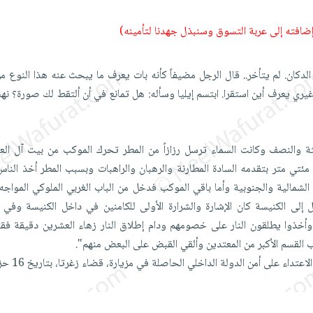
 إضافته إلى عربة التسوق وسنبذل جهدنا لتأمينه)
ى الدكان. لم يتأخر.. قال الرجل مضيفاً كأنه بات يعرف ما يبحث عنه هذا النوع من
غيري يعرف أين استقرا. ابتسم إيليا وسأله: هل تمانع في أن ألتقط لك صورة؟ 
الثة والنصف وكانت السماء ترسل رزازاً من المطر تحرك الموكب من بيت آل الع
مئتي متر بتقدمه السادة المطارنة والرهبان والراهبات وبسبب المطر أخذ النا
ة الشمالية والجنوبية وأما باقي الموكب فدخل من الباب الغربي الملوكي المواجه
ل إلى الكنيسة كان الإشارة والشرارة الأولى للكامنين في داخل الكنيسة وفي
خذوا يطلقون النار على خصومهم ودام إطلاق النار زهاء العشرين دقيقة فق
القسم الأكبر من المعتدين وألقي القبض على البعض منهم".
اء على أمن الدولة الداخلي الحاصلة في مزيارة، قضاء زغرتا، بتاريخ 16 حزيران 1957).