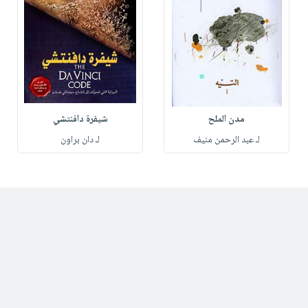
مدن الملح
شيفرة دافنتشي
لـ عبد الرحمن منيف
لـ دان براون