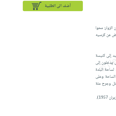
أضف الى الطلبية
 الزوار: محوا
نهض عن كرسيه
بد إلى كنيسة
س يدخلون إلى
 لساحة البلدة
 الساحة وعلى
تل وجرح مئة