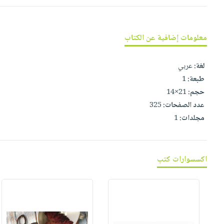
صابون
فيديوهات
عربة
أطفال
أسئلة
التسوق
مناسبات
يتكرر
معلومات إضافية عن الكتاب
طرحها
نشرة
الإصدارات
خدمات
لغة:
عربي
طبعة:
1
نيل
حجم:
21×14
وفرات
عدد الصفحات:
325
انشر
مجلدات:
1
كتابك
تواصل
معنا
اكسسوارات كتب