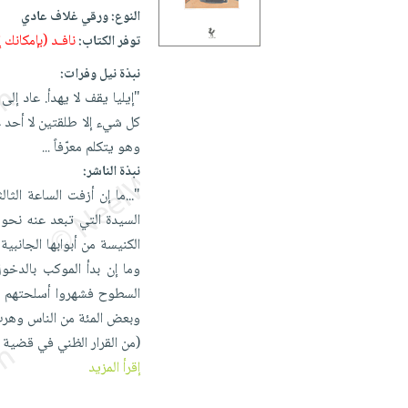
iKitab
تعليمية
أسئلة
النوع:
ورقي غلاف عادي
Ai
بلا
المواضيع
يتكرر
نافـد (بإمكانك
توفر الكتاب:
إختيارات
حدود
الأكثر
طرحها
كتب
الصحة
نبذة نيل وفرات:
أسئلة
مبيعاً
تحميل
أكاديمية
والعناية
"إيليا يقف لا يهدأ. عاد إل
يتكرر
وسائل
masmu3
الشخصية
كل شيء إلا طلقتين لا أحد 
صندوق
طرحها
تعليمية
على
جديد
وهو يتكلم معرّفاً
القراءة
...
تحميل
صندوق
Android
نبذة الناشر:
English
iKitab
الكل
القراءة
تحميل
"...ما إن أزفت الساعة الث
books
على
أجهزة
جوائز
المطبخ
masmu3
السيدة التي تبعد عنه نحو 
Android
العناية
والسفرة
على
الكنيسة من أبوابها الجانبي
تحميل
جديد
الشخصية
Apple
وما إن بدأ الموكب بالدخو
iKitab
العناية
السطوح فشهروا أسلحتهم وأ
الكل
على
وتصفيف
وبعض المئة من الناس وهرب 
أواني
متجر
Apple
الشعر
(من القرار الظني في قضية الاعتد
الطهي
الهدايا
العناية
إقرأ المزيد
أدوات
بالجسم
أقسام
الخبز