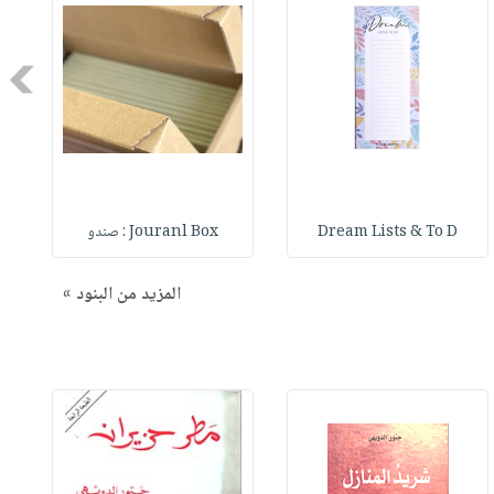
Next
Dream Lists & To D
Jouranl Box : صندو
المزيد من البنود »