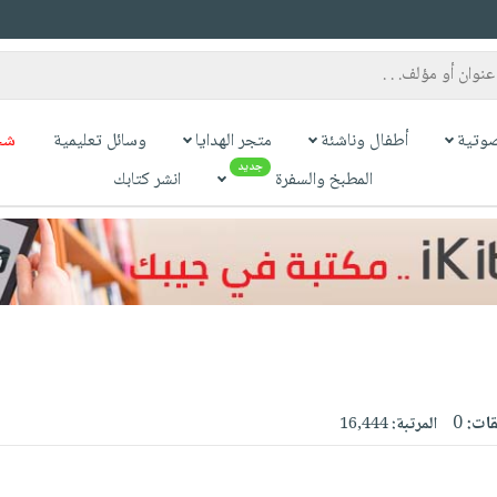
وتية
أطفال وناشئة
متجر الهدايا
وسائل تعليمية
شح
جديد
المطبخ والسفرة
انشر كتابك
قات:
0
المرتبة:
16,444