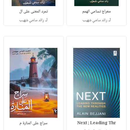
معراج تسامي الهمم
تمرد المعنى على ال
لـ
لـ
رائد سامي شهيب
رائد سامي شهيب
Next ; Leading Thr
سراج على المنارة م