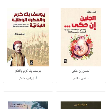
الجنين إن حكى
يوسف بك كرم والفكر
لـ
لـ
هدى مقنص
إبراهيم شاكر