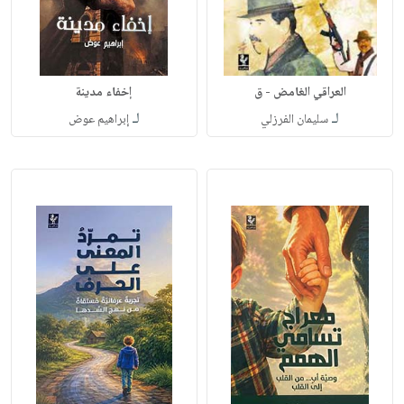
العراقي الغامض - ق
إخفاء مدينة
لـ
لـ
سليمان الفرزلي
إبراهيم عوض