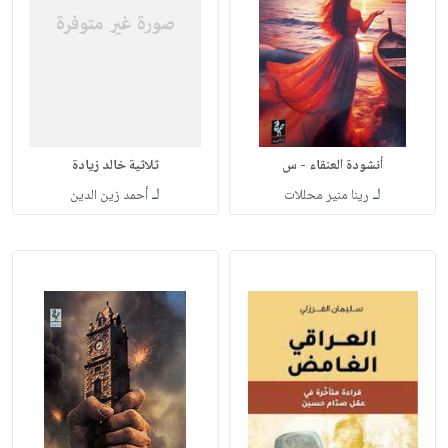
أنشودة العنقاء - س
ثلاثية خالد زيادة
لـ
لـ
رينا منير محللات
أحمد زين الدين