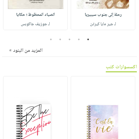
صابون
فيديوهات
عربة
أطفال
أسئلة
رحلة إلى جنوب سيبيريا
الصياد المحظوظ ؛ حكايا
التسوق
مناسبات
يتكرر
لـ جير مايا كيرتن
لـ جوزيف جاكوبس
طرحها
نشرة
5
4
3
2
1
الإصدارات
خدمات
نيل
المزيد من البنود »
وفرات
اكسسوارات كتب
انشر
كتابك
تواصل
معنا