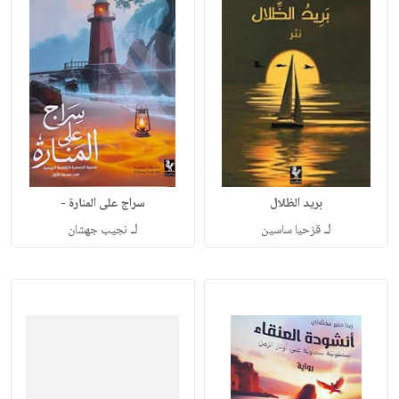
بريد الظلال
سراج على المنارة -
لـ
لـ
قزحيا ساسين
نجيب جهشان