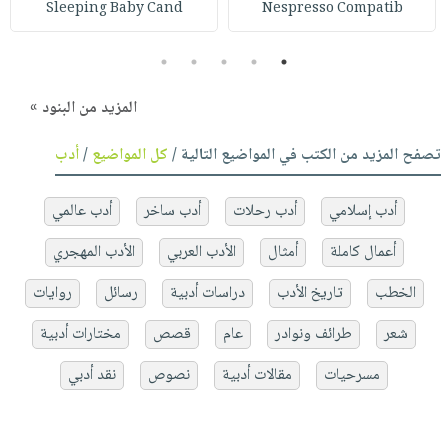
Sleeping Baby Cand
Nespresso Compatib
5
4
3
2
1
المزيد من البنود »
تصفح المزيد من الكتب في المواضيع التالية /
كل المواضيع
/
أدب
أدب إسلامي
أدب رحلات
أدب ساخر
أدب عالمي
أعمال كاملة
أمثال
الأدب العربي
الأدب المهجري
الخطب
تاريخ الأدب
دراسات أدبية
رسائل
روايات
شعر
طرائف ونوادر
عام
قصص
مختارات أدبية
مسرحيات
مقالات أدبية
نصوص
نقد أدبي