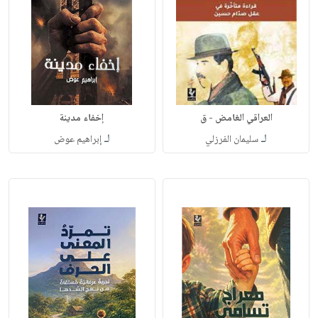
العراقي الغامض - ق
إخفاء مدينة
لـ
لـ
سليمان الفرزلي
إبراهيم عوض