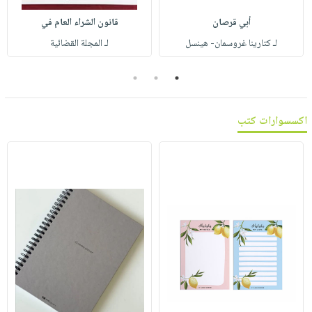
صابون
فيديوهات
عربة
أبي قرصان
قانون الشراء العام في
أطفال
أسئلة
التسوق
لـ كتارينا غروسمان- هينسل
لـ المجلة القضائية
مناسبات
يتكرر
طرحها
نشرة
3
2
1
الإصدارات
خدمات
نيل
اكسسوارات كتب
وفرات
انشر
كتابك
تواصل
معنا