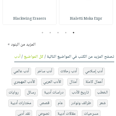
Blackwing Erasers
Bialetti Moka Expr
5
4
3
2
1
المزيد من البنود »
تصفح المزيد من الكتب في المواضيع التالية /
كل المواضيع
/
أدب
أدب إسلامي
أدب رحلات
أدب ساخر
أدب عالمي
أعمال كاملة
أمثال
الأدب العربي
الأدب المهجري
الخطب
تاريخ الأدب
دراسات أدبية
رسائل
روايات
شعر
طرائف ونوادر
عام
قصص
مختارات أدبية
مسرحيات
مقالات أدبية
نصوص
نقد أدبي