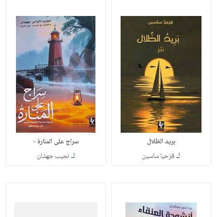
بريد الظلال
سراج على المنارة -
لـ
لـ
قزحيا ساسين
نجيب جهشان