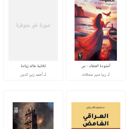
أنشودة العنقاء - س
ثلاثية خالد زيادة
لـ
لـ
رينا منير محللات
أحمد زين الدين