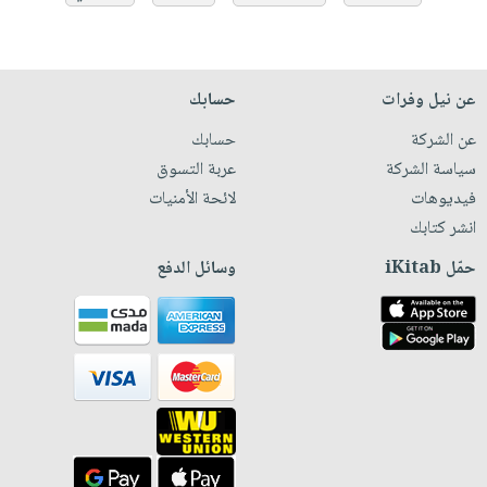
عن نيل وفرات
حسابك
عن الشركة
حسابك
سياسة الشركة
عربة التسوق
فيديوهات
لائحة الأمنيات
انشر كتابك
حمّل iKitab
وسائل الدفع