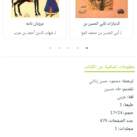
صابون
فيديوهات
عربة
أطفال
أسئلة
التسوق
مناسبات
يتكرر
الديارات لأبي الحسن بن
مرزبان نامه
طرحها
نشرة
لـ أبي الحسن بن محمد المع
لـ شهاب الدين أحمد بن عرب
الإصدارات
خدمات
5
4
3
2
1
نيل
وفرات
انشر
معلومات إضافية عن الكتاب
كتابك
ترجمة:
محمود حسن زناتي
تواصل
تقديم:
طه حسين
معنا
لغة:
عربي
طبعة:
1
حجم:
24×17
عدد الصفحات:
479
مجلدات:
1