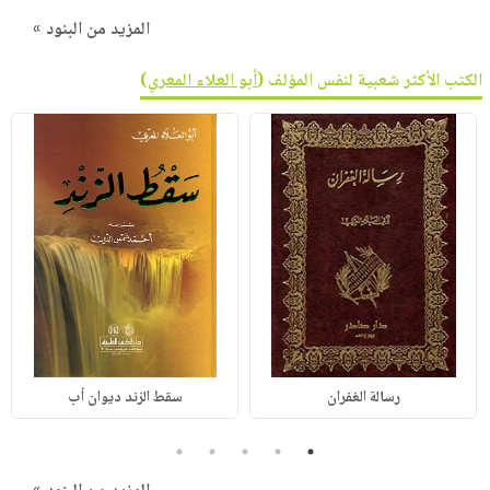
المزيد من البنود »
الكتب الأكثر شعبية لنفس المؤلف (
أبو العلاء المعري
)
رسالة الغفران
سقط الزند ديوان أب
5
4
3
2
1