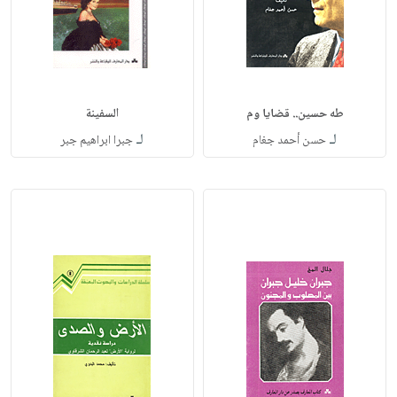
طه حسين.. قضايا وم
السفينة
لـ
لـ
حسن أحمد جغام
جبرا ابراهيم جبر