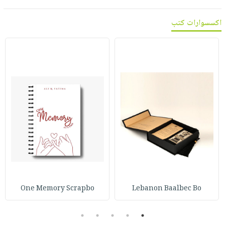
اكسسوارات كتب
One Memory Scrapbo
Lebanon Baalbec Bo
5
4
3
2
1