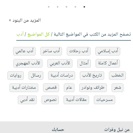
5
4
3
2
1
المزيد من البنود »
تصفح المزيد من الكتب في المواضيع التالية /
كل المواضيع
/
أدب
أدب إسلامي
أدب رحلات
أدب ساخر
أدب عالمي
أعمال كاملة
أمثال
الأدب العربي
الأدب المهجري
الخطب
تاريخ الأدب
دراسات أدبية
رسائل
روايات
شعر
طرائف ونوادر
عام
قصص
مختارات أدبية
مسرحيات
مقالات أدبية
نصوص
نقد أدبي
عن نيل وفرات
حسابك