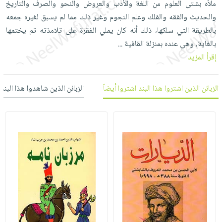
ملأه بشتى العلوم من اللغة والأدب والعروض والنحو والصرف والتاريخ
العناية
الأكثر
شحن
أدوات
والحديث والفقه والفلك وعلم النجوم وغير ذلك مما لم يسبق لغيره جمعه
بالأسنان
مبيعاً
مجاني
المائدة
بالطريقة التي سلكها، ذلك أنه كان يملي الفقرة على تلامذته ثم يختمها
الحمية
العودة
بنود
الأوعية
بالغاية، وهي عنده بمنزلة القافية
...
والتغذية
للمدارس
مختارة
والتخزين
إقرأ المزيد
اشتراكات
اكسسوارات
أدوات
كتب
كل
بحث
المطبخ
الزبائن الذين اشتروا هذا البند اشتروا أيضاً
الزبائن الذين شاهدوا هذا البند
الاشتراكات
اكسسوارات
متقدم
منزلية
صندوق
القراءة
اكسسوارات
iKitab
ملابس
نيل
بلا
مطرزات
وفرات
حدود
حقائب
عن
حسابك
حلي
الشركة
عناية
لائحة
سياسة
بالذات
الأمنيات
الشركة