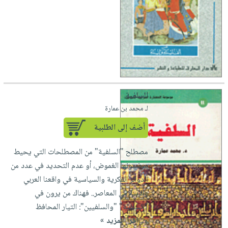
السلفية
لـ محمد بن عمارة
أضف إلى الطلبية
مصطلح "السلفية" من المصطلحات التي يحيط
بمضمونها الغموض، أو عدم التحديد في عدد من
الدوائر الفكرية والسياسية في واقعنا العربي
والإسلامي المعاصر.. فهناك من يرون في
"السلفية" "والسلفيين": التيار المحافظ
و...
إقرأ المزيد »