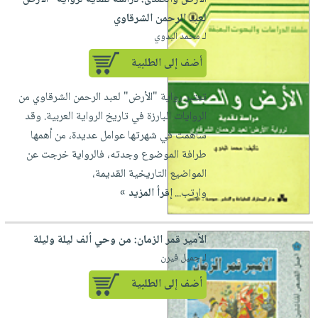
لعبد الرحمن الشرقاوي
لـ محمد البدوي
أضف إلى الطلبية
تعتبر رواية "الأرض" لعبد الرحمن الشرقاوي من
الروايات البارزة في تاريخ الرواية العربية. وقد
ساهمت في شهرتها عوامل عديدة، من أهمها
طرافة الموضوع وجدته، فالرواية خرجت عن
المواضيع التاريخية القديمة،
وارتب...
إقرأ المزيد »
الأمير قمر الزمان: من وحي ألف ليلة وليلة
لـ جميل فيرن
أضف إلى الطلبية