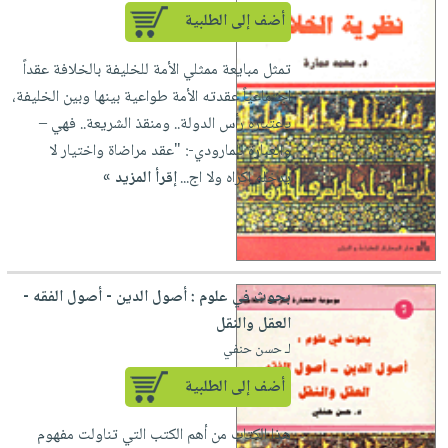
أضف إلى الطلبية
تمثل مبايعة ممثلي الأمة للخليفة بالخلافة عقداً
اجتماعياً عقدته الأمة طواعية بينها وبين الخليفة،
باعتباره رأس الدولة.. ومنقذ الشريعة.. فهي –
والعبارة للمارودي-: "عقد مراضاة واختيار لا
يدخله اكراه ولا اج...
إقرأ المزيد »
بحوث في علوم : أصول الدين - أصول الفقه -
العقل والنقل
لـ حسن حنفي
أضف إلى الطلبية
هذا الكتاب من أهم الكتب التي تناولت مفهوم