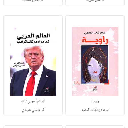
هدى سويد
صلاح الدكاك
راوية
العالم العربي ؛ كم
لـ
لـ
عامر ذياب التميم
حسني عبيدي