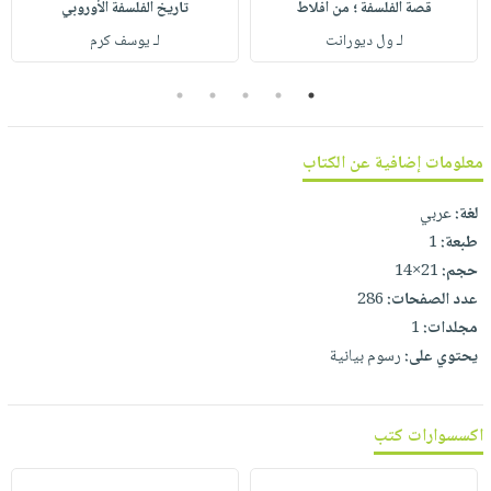
صابون
قصة الفلسفة ؛ من افلاط
تاريخ الفلسفة الأوروبي
فيديوهات
عربة
لـ ول ديورانت
لـ يوسف كرم
أطفال
أسئلة
التسوق
مناسبات
يتكرر
5
4
3
2
1
طرحها
نشرة
الإصدارات
خدمات
معلومات إضافية عن الكتاب
نيل
وفرات
لغة:
عربي
انشر
طبعة:
1
كتابك
حجم:
21×14
عدد الصفحات:
286
تواصل
مجلدات:
1
معنا
يحتوي على:
رسوم بيانية
اكسسوارات كتب