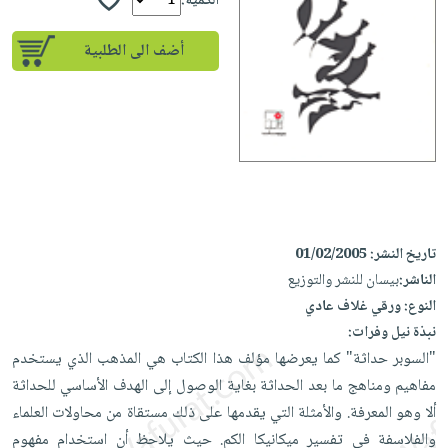
إختياراتنا
الكمية:
تعليمية
أسئلة
إختياراتنا
المواضيع
iKitab
يتكرر
أضف الى الطلبية
كتب
بلا
الأكثر
طرحها
أكاديمية
الصحة
حدود
مبيعاً
تحميل
والعناية
صندوق
أسئلة
إختياراتنا
masmu3
الشخصية
القراءة
يتكرر
وسائل
على
جديد
English
طرحها
تعليمية
Android
books
الكل
تحميل
صندوق
تحميل
iKitab
أجهزة
القراءة
المطبخ
masmu3
تاريخ النشر:
01/02/2005
على
العناية
والسفرة
على
جوائز
الناشر:
بيسان للنشر والتوزيع
Android
جديد
الشخصية
Apple
النوع:
ورقي غلاف عادي
تحميل
العناية
الكل
نبذة نيل وفرات:
iKitab
وتصفيف
أواني
"السوبر حداثة" كما يعرضها مؤلف هذا الكتاب هي المذهب الذي يستخدم
متجر
على
الشعر
الطهي
مفاهيم ومناهج ما بعد الحداثة بغاية الوصول إلى الهدف الأساسي للحداثة
الهدايا
Apple
العناية
ألا وهو المعرفة. والأمثلة التي يقدمها على ذلك مستقاة من محاولات العلماء
أدوات
بالجسم
أقسام
والفلاسفة في تفسير ميكانيكا الكم. حيث يلاحظ أن استخدام مفهوم
الخبز