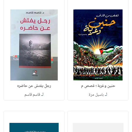
حنين وغربة ؛ قصص م
رجل يفتش عن حاضره
لـ
لـ
باسيل مرة
قاسم قاسم