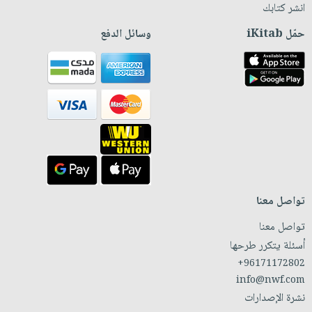
انشر كتابك
حمّل iKitab
وسائل الدفع
تواصل معنا
تواصل معنا
أسئلة يتكرر طرحها
+96171172802
info@nwf.com
نشرة الإصدارات