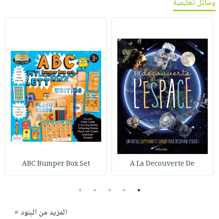
وسائل تعليمية
ABC Bumper Box Set
A La Decouverte De
5
4
3
2
1
المزيد من البنود »