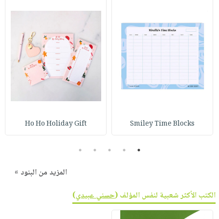
Ho Ho Holiday Gift
Smiley Time Blocks
5
4
3
2
1
المزيد من البنود »
الكتب الأكثر شعبية لنفس المؤلف (
حسني عبيدي
)