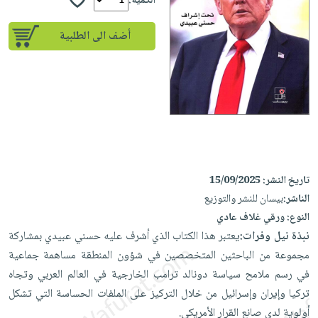
إختياراتنا
الكمية:
تعليمية
أسئلة
إختياراتنا
المواضيع
iKitab
يتكرر
أضف الى الطلبية
كتب
بلا
الأكثر
طرحها
أكاديمية
الصحة
حدود
مبيعاً
تحميل
والعناية
صندوق
أسئلة
إختياراتنا
masmu3
الشخصية
القراءة
يتكرر
وسائل
على
جديد
English
طرحها
تعليمية
Android
books
الكل
تحميل
صندوق
تحميل
iKitab
أجهزة
القراءة
المطبخ
masmu3
تاريخ النشر:
15/09/2025
على
العناية
والسفرة
على
جوائز
الناشر:
بيسان للنشر والتوزيع
Android
جديد
الشخصية
Apple
النوع:
ورقي غلاف عادي
تحميل
العناية
الكل
نبذة نيل وفرات:
يعتبر هذا الكتاب الذي أشرف عليه حسني عبيدي بمشاركة
iKitab
وتصفيف
أواني
مجموعة من الباحثين المتخصصين في شؤون المنطقة مساهمة جماعية
متجر
على
الشعر
الطهي
في رسم ملامح سياسة دونالد ترامب الخارجية في العالم العربي وتجاه
الهدايا
Apple
العناية
تركيا وإيران وإسرائيل من خلال التركيز على الملفات الحساسة التي تشكل
أدوات
بالجسم
أقسام
أولوية لدى صانع القرار الأمريكي.
الخبز