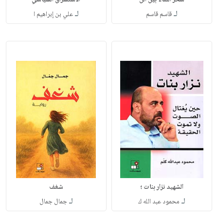
لـ
لـ
قاسم قاسم
علي بن إبراهيم ا
الشهيد نزار بنات ؛
شغف
لـ
لـ
محمود عبد الله ك
جمال جمال