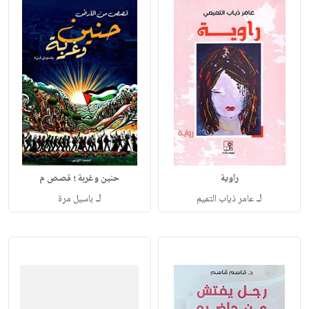
راوية
حنين وغربة ؛ قصص م
لـ
لـ
عامر ذياب التميم
باسيل مرة