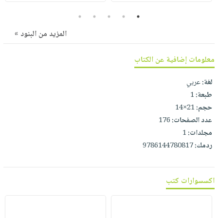
صابون
فيديوهات
عربة
5
4
3
2
1
أطفال
أسئلة
التسوق
المزيد من البنود »
مناسبات
يتكرر
طرحها
نشرة
معلومات إضافية عن الكتاب
الإصدارات
خدمات
نيل
لغة:
عربي
وفرات
طبعة:
1
انشر
حجم:
21×14
كتابك
عدد الصفحات:
176
مجلدات:
1
تواصل
ردمك:
9786144780817
معنا
اكسسوارات كتب