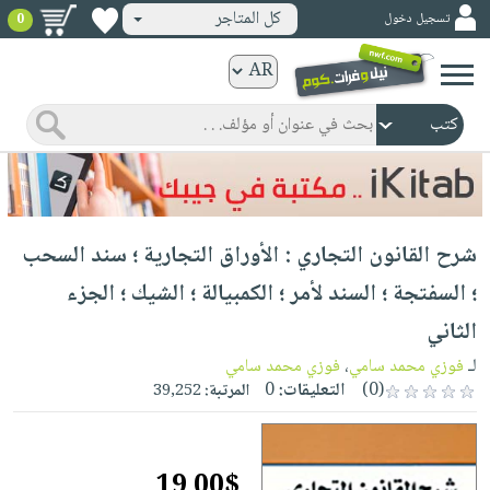
كل المتاجر
تسجيل دخول
0
كتب
ورقية
المواضيع
صدر
كتب
حديثاً
الكترونية
الأكثر
الصفحة
شرح القانون التجاري : الأوراق التجارية ؛ سند السحب
مبيعاً
الرئيسية
كتب
جوائز
؛ السفتجة ؛ السند لأمر ؛ الكمبيالة ؛ الشيك ؛ الجزء
صدر
صوتية
شحن
الثاني
حديثاً
الصفحة
مخفض
الأكثر
لـ
فوزي محمد سامي
،
فوزي محمد سامي
الرئيسية
عروض
أطفال
(0)
التعليقات:
0
المرتبة:
39,252
مبيعاً
masmu3
خاصة
وناشئة
كتب
بلا
صفحات
مجانية
الصفحة
وسائل
حدود
مشوقة
19.00$
الرئيسية