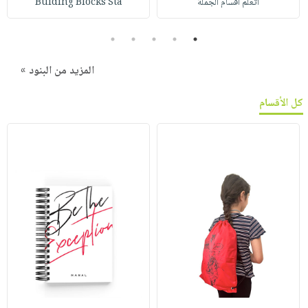
أتعلم أقسام الجملة
Buiding Blocks Sta
5
4
3
2
1
المزيد من البنود »
كل الأقسام