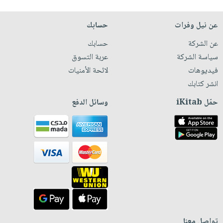
عن نيل وفرات
حسابك
عن الشركة
حسابك
سياسة الشركة
عربة التسوق
فيديوهات
لائحة الأمنيات
انشر كتابك
حمّل iKitab
وسائل الدفع
تواصل معنا