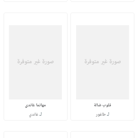
قلوب ضالة
مهاتما غاندي
لـ
لـ
طاغور
غاندي