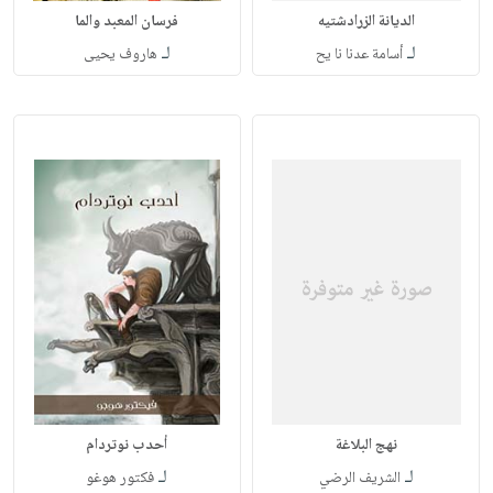
الديانة الزرادشتيه
فرسان المعبد والما
لـ
لـ
أسامة عدنا نا يح
هاروف يحيى
نهج البلاغة
أحدب نوتردام
لـ
لـ
الشريف الرضي
فكتور هوغو