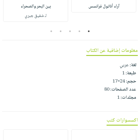
صابون
فيديوهات
آراء أناتول فرانسس
بين البحر والصحراء
عربة
أطفال
أسئلة
لـ شفيق جبري
التسوق
مناسبات
يتكرر
5
4
3
2
1
طرحها
نشرة
الإصدارات
خدمات
نيل
معلومات إضافية عن الكتاب
وفرات
لغة:
عربي
انشر
طبعة:
1
كتابك
حجم:
24×17
تواصل
عدد الصفحات:
80
معنا
مجلدات:
1
اكسسوارات كتب