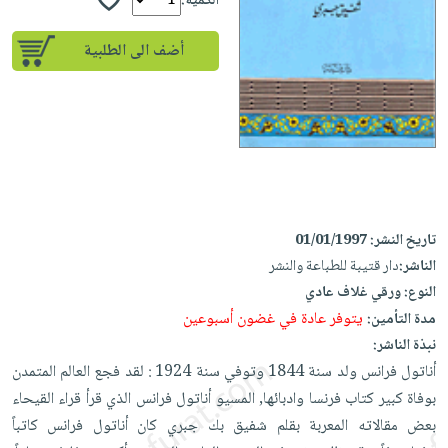
إختياراتنا
الكمية:
تعليمية
أسئلة
إختياراتنا
المواضيع
iKitab
يتكرر
أضف الى الطلبية
كتب
بلا
الأكثر
طرحها
أكاديمية
الصحة
حدود
مبيعاً
تحميل
والعناية
صندوق
أسئلة
إختياراتنا
masmu3
الشخصية
القراءة
يتكرر
وسائل
على
جديد
English
طرحها
تعليمية
Android
books
الكل
تحميل
صندوق
تحميل
iKitab
أجهزة
القراءة
المطبخ
masmu3
تاريخ النشر:
01/01/1997
على
العناية
والسفرة
على
جوائز
الناشر:
دار قتيبة للطباعة والنشر
Android
جديد
الشخصية
Apple
النوع:
ورقي غلاف عادي
تحميل
العناية
يتوفر عادة في غضون أسبوعين
مدة التأمين:
الكل
iKitab
وتصفيف
نبذة الناشر:
أواني
متجر
على
الشعر
أناتول فرانس ولد سنة 1844 وتوفي سنة 1924 : لقد فجع العالم المتمدن
الطهي
الهدايا
Apple
بوفاة كبير كتاب فرنسا وادبائها, المسيو أناتول فرانس الذي قرأ قراء القيحاء
العناية
أدوات
بعض مقالاته المعربة بقلم شفيق بك جبري كان أناتول فرانس كاتباً
بالجسم
أقسام
الخبز