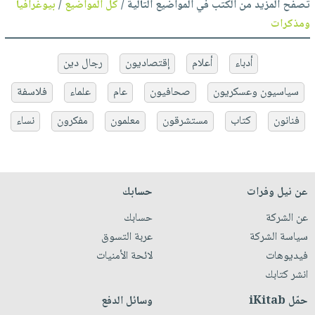
تصفح المزيد من الكتب في المواضيع التالية /
كل المواضيع
/
بيوغرافيا
ومذكرات
أدباء
أعلام
إقتصاديون
رجال دين
سياسيون وعسكريون
صحافيون
عام
علماء
فلاسفة
فنانون
كتاب
مستشرقون
معلمون
مفكرون
نساء
عن نيل وفرات
حسابك
عن الشركة
حسابك
سياسة الشركة
عربة التسوق
فيديوهات
لائحة الأمنيات
انشر كتابك
حمّل iKitab
وسائل الدفع