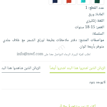
العناية
الأكثر
شحن
أدوات
عدد القطع:
1
بالأسنان
مبيعاً
مجاني
المائدة
المادة:
ورق
الحمية
العودة
بنود
الأوعية
اللغة:
إنكليزي
والتغذية
للمدارس
مختارة
والتخزين
العمر:
15-18 سنوات
اشتراكات
اكسسوارات
السلسلة:
أدوات
كتب
كل
بحث
مواصفات المنتج:
دفتر
ملاحظات
بطبعة
اوراق
الشجر
مع
غلاف
جلدي
المطبخ
الاشتراكات
اكسسوارات
متقدم
متوفر
بأربعة
الوان.
منزلية
صندوق
info@nwf.com
لطلب كميّة كبيرة، الرجاء التواصل معنا على
القراءة
اكسسوارات
نيل
iKitab
ملابس
الزبائن الذين اشتروا هذا البند اشتروا أيضاً
الزبائن الذين شاهدوا هذا البند
وفرات
بلا
مطرزات
حدود
عن
حقائب
حسابك
لايوجد بنود
الشركة
حلي
لائحة
سياسة
عناية
الأمنيات
الشركة
بالذات
أكثر البنود مشاهدةً حالياً: