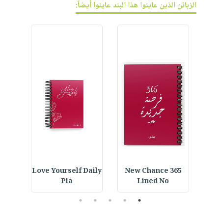
الزبائن الذين عاينوا هذا البند عاينوا أيضاً:
ined
Love Yourself Daily
365 New Chance
Ara
Pla
Lined No
5
4
3
2
1