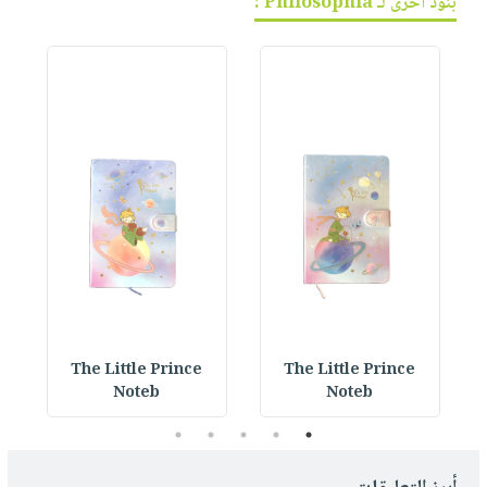
بنود أخرى لـ Philosophia :
k
The Little Prince
The Little Prince
Noteb
Noteb
5
4
3
2
1