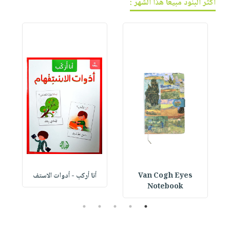
أكثر البنود مبيعاً هذا الشهر :
Van Cogh Eyes
أنا أركب - أدوات الاستف
 1
Notebook
5
4
3
2
1