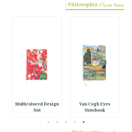
وصلنا حديثاً لـ Philosophia :
n
Multicolored Design
Van Cogh Eyes
Not
Notebook
5
4
3
2
1