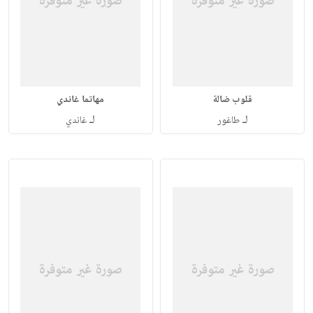
قلوب ضالة
مهاتما غاندي
لـ
لـ
طاغور
غاندي