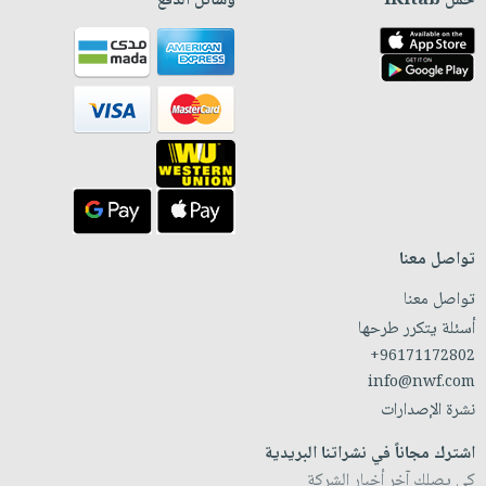
حمّل iKitab
وسائل الدفع
تواصل معنا
تواصل معنا
أسئلة يتكرر طرحها
+96171172802
info@nwf.com
نشرة الإصدارات
اشترك مجاناً في نشراتنا البريدية
كي يصلك آخر أخبار الشركة