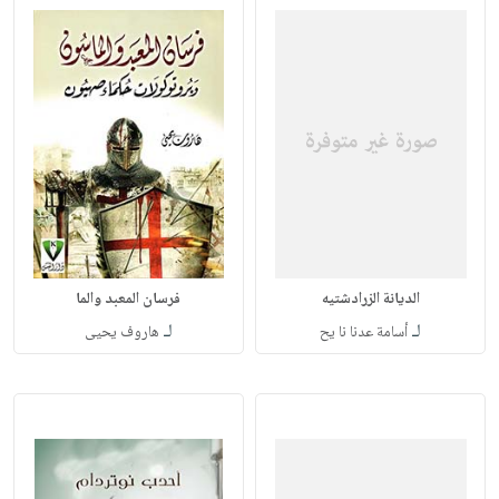
الديانة الزرادشتيه
فرسان المعبد والما
لـ
لـ
أسامة عدنا نا يح
هاروف يحيى