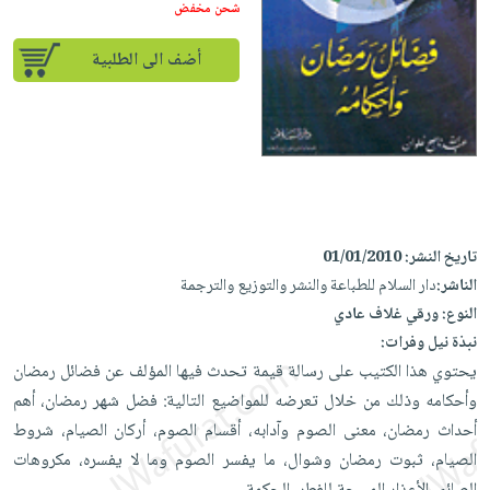
إختياراتنا
تعليمية
شحن مخفض
أسئلة
إختياراتنا
المواضيع
iKitab
يتكرر
كتب
أضف الى الطلبية
بلا
الأكثر
طرحها
أكاديمية
الصحة
حدود
مبيعاً
تحميل
والعناية
صندوق
أسئلة
إختياراتنا
masmu3
الشخصية
القراءة
يتكرر
وسائل
على
جديد
English
طرحها
تعليمية
Android
books
الكل
تحميل
صندوق
تحميل
iKitab
أجهزة
القراءة
المطبخ
تاريخ النشر:
01/01/2010
masmu3
على
العناية
الناشر:
دار السلام للطباعة والنشر والتوزيع والترجمة
والسفرة
على
جوائز
Android
جديد
الشخصية
النوع:
ورقي غلاف عادي
Apple
نبذة نيل وفرات:
تحميل
العناية
الكل
يحتوي هذا الكتيب على رسالة قيمة تحدث فيها المؤلف عن فضائل رمضان
iKitab
وتصفيف
أواني
متجر
وأحكامه وذلك من خلال تعرضه للمواضيع التالية: فضل شهر رمضان، أهم
على
الشعر
الطهي
الهدايا
أحداث رمضان، معنى الصوم وآدابه، أقسام الصوم، أركان الصيام، شروط
Apple
العناية
أدوات
الصيام، ثبوت رمضان وشوال، ما يفسر الصوم وما لا يفسره، مكروهات
بالجسم
أقسام
الخبز