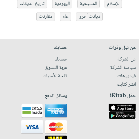
الإسلام
المسيحية
اليهودية
تاريخ الديانات
ديانات أخرى
عام
مقارنات
عن نيل وفرات
حسابك
عن الشركة
حسابك
سياسة الشركة
عربة التسوق
فيديوهات
لائحة الأمنيات
انشر كتابك
حمّل iKitab
وسائل الدفع