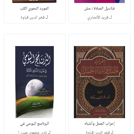
قناديل الصلاة ؛ مش
المورد النحوي الكب
لـ
لـ
فريد الأنصاري
فخر الدين قباوة
إعراب الجمل وأشباه
البرنامج اليومي في
لـ
لـ
فخر الدين قباوة
نادي محمود حسن ا