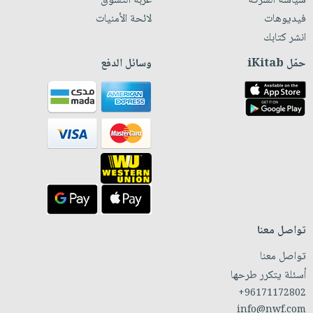
سياسة الشركة
عربة التسوق
فيديوهات
لائحة الأمنيات
انشر كتابك
حمّل iKitab
وسائل الدفع
تواصل معنا
تواصل معنا
أسئلة يتكرر طرحها
+96171172802
info@nwf.com