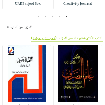
UAE Barjeel Box -
Creativity Journal
5
4
3
2
1
المزيد من البنود »
الكتب الأكثر شعبية لنفس المؤلف (
فخر الدين قباوة
)