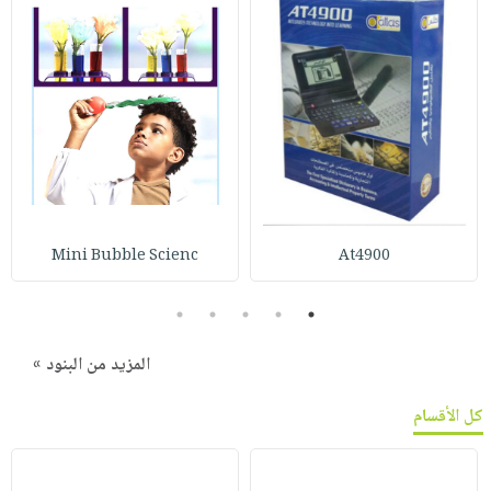
Mini Bubble Scienc
At4900
5
4
3
2
1
المزيد من البنود »
كل الأقسام