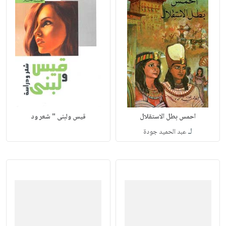
احمس بطل الاستقلال
قيس ولبنى " شعر ود
لـ
عبد الحميد جودة