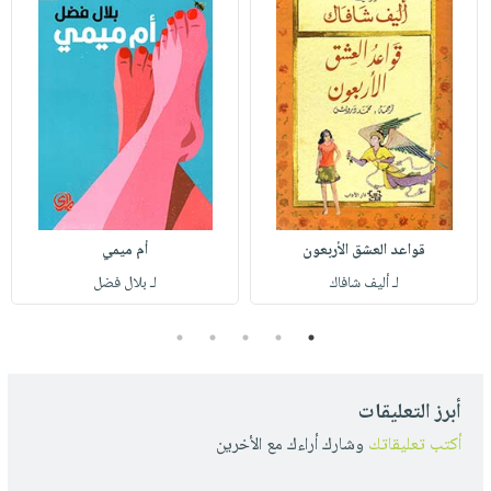
قواعد العشق الأربعون
أم ميمي
لـ أليف شافاك
لـ بلال فضل
5
4
3
2
1
أبرز التعليقات
أكتب تعليقاتك
وشارك أراءك مع الأخرين