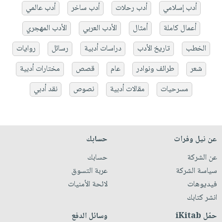
أدب إسلامي
أدب رحلات
أدب ساخر
أدب عالمي
أعمال كاملة
أمثال
الأدب العربي
الأدب المهجري
الخطب
تاريخ الأدب
دراسات أدبية
رسائل
روايات
شعر
طرائف ونوادر
عام
قصص
مختارات أدبية
مسرحيات
مقالات أدبية
نصوص
نقد أدبي
عن نيل وفرات
حسابك
عن الشركة
حسابك
سياسة الشركة
عربة التسوق
فيديوهات
لائحة الأمنيات
انشر كتابك
حمّل iKitab
وسائل الدفع