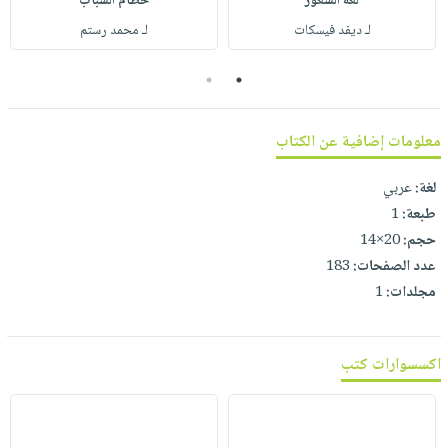
لغة الشعور
حطام الشباب
صابون
فيديوهات
عربة
لـ ديفد فيسكات
لـ محمد رستم
أطفال
أسئلة
التسوق
مناسبات
يتكرر
2
1
طرحها
نشرة
الإصدارات
خدمات
معلومات إضافية عن الكتاب
نيل
وفرات
لغة:
عربي
طبعة:
1
انشر
حجم:
20×14
كتابك
عدد الصفحات:
183
تواصل
مجلدات:
1
معنا
اكسسوارات كتب