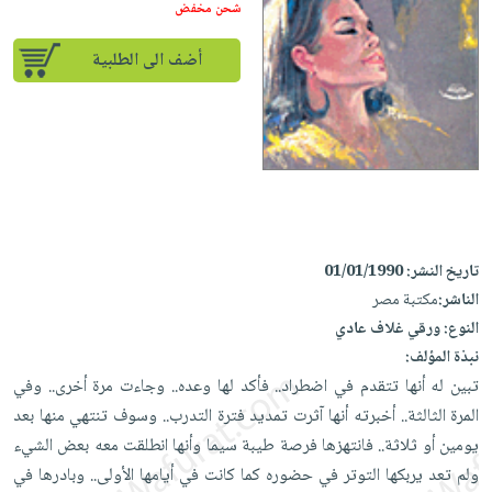
إختياراتنا
تعليمية
شحن مخفض
أسئلة
إختياراتنا
المواضيع
iKitab
يتكرر
كتب
أضف الى الطلبية
بلا
الأكثر
طرحها
أكاديمية
الصحة
حدود
مبيعاً
تحميل
والعناية
صندوق
أسئلة
إختياراتنا
masmu3
الشخصية
القراءة
يتكرر
وسائل
على
جديد
English
طرحها
تعليمية
Android
books
الكل
تحميل
صندوق
تحميل
iKitab
أجهزة
القراءة
المطبخ
masmu3
تاريخ النشر:
01/01/1990
على
العناية
والسفرة
على
جوائز
الناشر:
مكتبة مصر
Android
جديد
الشخصية
Apple
النوع:
ورقي غلاف عادي
تحميل
العناية
نبذة المؤلف:
الكل
iKitab
وتصفيف
تبين له أنها تتقدم في اضطراد.. فأكد لها وعده.. وجاءت مرة أخرى.. وفي
أواني
متجر
على
الشعر
المرة الثالثة.. أخبرته أنها آثرت تمديد فترة التدرب.. وسوف تنتهي منها بعد
الطهي
الهدايا
Apple
العناية
يومين أو ثلاثة.. فانتهزها فرصة طيبة سيما وأنها انطلقت معه بعض الشيء
أدوات
بالجسم
أقسام
ولم تعد يربكها التوتر في حضوره كما كانت في أيامها الأولى.. وبادرها في
الخبز