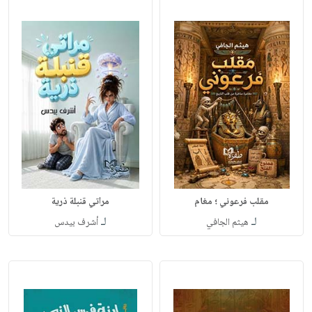
مقلب فرعوني ؛ مغام
مراتي قنبلة ذرية
لـ
لـ
هيثم الجافي
أشرف بيدس