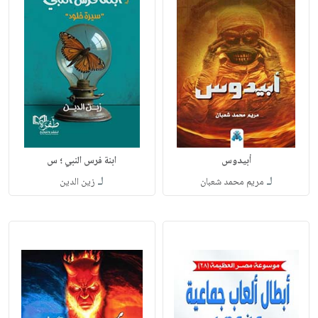
أبيدوس
ابنة فرس النبي ؛ س
لـ
لـ
مريم محمد شعبان
زين الدين