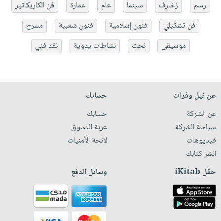
رسم
زخارف
سينما
عام
عمارة
فن الكاريكاتير
فن تشكيلي
فنون إسلامية
فنون شعبية
مسرح
موسيقى
نحت
نشاطات يدوية
نقد فني
عن نيل وفرات
حسابك
عن الشركة
حسابك
سياسة الشركة
عربة التسوق
فيديوهات
لائحة الأمنيات
انشر كتابك
حمّل iKitab
وسائل الدفع