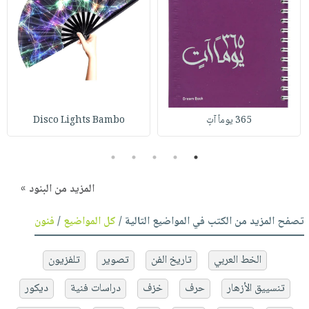
365 يوماً آتٍ
Disco Lights Bambo
5
4
3
2
1
المزيد من البنود »
تصفح المزيد من الكتب في المواضيع التالية /
كل المواضيع
/
فنون
الخط العربي
تاريخ الفن
تصوير
تلفزيون
تنسييق الأزهار
حرف
خزف
دراسات فنية
ديكور