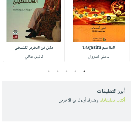
التقاسيم Taqasim
دليل فن التطريز الفلسطي
لـ علي كسروان
لـ نبيل عناني
5
4
3
2
1
أبرز التعليقات
أكتب تعليقاتك
وشارك أراءك مع الأخرين