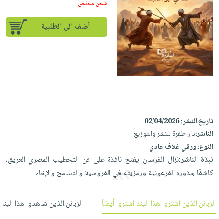
إختياراتنا
تعليمية
شحن مخفض
أسئلة
إختياراتنا
المواضيع
iKitab
يتكرر
كتب
أضف الى الطلبية
بلا
الأكثر
طرحها
أكاديمية
الصحة
حدود
مبيعاً
تحميل
والعناية
صندوق
أسئلة
وسائل
masmu3
الشخصية
القراءة
يتكرر
تعليمية
على
جديد
English
طرحها
صندوق
Android
books
الكل
تحميل
القراءة
تحميل
iKitab
أجهزة
جوائز
المطبخ
masmu3
تاريخ النشر:
02/04/2026
على
العناية
والسفرة
على
الناشر:
دار طفرة للنشر والتوزيع
Android
جديد
الشخصية
Apple
النوع:
ورقي غلاف عادي
تحميل
العناية
نبذة الناشر:
نزال الفرسان يفتح نافذة على فن التحطيب المصري العريق،
الكل
iKitab
وتصفيف
كاشفًا جذوره الفرعونية ورمزيته في الفروسية والتسامح والإخاء.
أواني
متجر
على
الشعر
الطهي
الهدايا
Apple
العناية
أدوات
الزبائن الذين اشتروا هذا البند اشتروا أيضاً
الزبائن الذين شاهدوا هذا البند
بالجسم
أقسام
الخبز