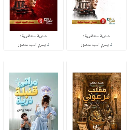
عبقرية سنغافورة ؛
عبقرية سنغافورة ؛
لـ
لـ
يسري السيد منصور
يسري السيد منصور