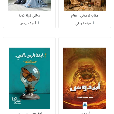
مقلب فرعوني ؛ مغام
مراتي قنبلة ذرية
لـ
لـ
هيثم الجافي
أشرف بيدس
أبيدوس
ابنة فرس النبي ؛ س