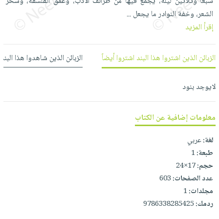
سبعاً وثلاثين ليلة، يجمع فيها من طرائف الأدب، وعمق الفلسفة، وسحر
العناية
الأكثر
شحن
أدوات
الشعر، وخفة النوادر ما يجعل
...
بالأسنان
مبيعاً
مجاني
المائدة
إقرأ المزيد
الحمية
العودة
بنود
الأوعية
والتغذية
للمدارس
مختارة
والتخزين
اشتراكات
الزبائن الذين اشتروا هذا البند اشتروا أيضاً
الزبائن الذين شاهدوا هذا البند
اكسسوارات
أدوات
كتب
كل
بحث
المطبخ
لايوجد بنود
الاشتراكات
اكسسوارات
متقدم
منزلية
صندوق
القراءة
معلومات إضافية عن الكتاب
اكسسوارات
iKitab
ملابس
نيل
لغة:
عربي
بلا
مطرزات
وفرات
طبعة:
1
حدود
حقائب
حجم:
17×24
عن
حسابك
عدد الصفحات:
603
حلي
الشركة
مجلدات:
1
عناية
لائحة
سياسة
ردمك:
9786338285425
بالذات
الأمنيات
الشركة