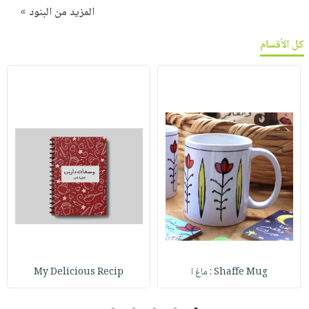
المزيد من البنود »
كل الأقسام
Shaffe Mug : ماغ ا
My Delicious Recip
5
4
3
2
1