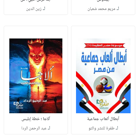
لـ
لـ
مريم محمد شعبان
زين الدين
أبطال ألعاب جماعية
آلاجا ؛ خطة إبليس
لـ
لـ
طفرة للنشر والتو
عبد الرحمن الردا