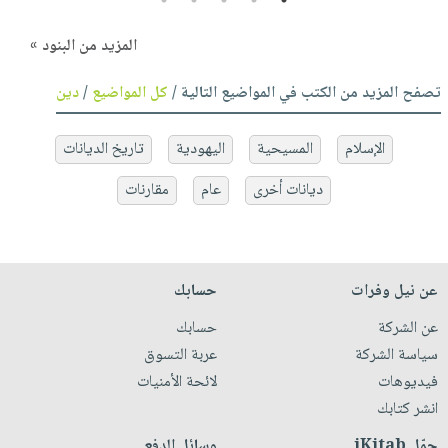
المزيد من البنود »
تصفح المزيد من الكتب في المواضيع التالية /
كل المواضيع
/
دين
الإسلام
المسيحية
اليهودية
تاريخ الديانات
ديانات أخرى
عام
مقارنات
عن نيل وفرات
حسابك
عن الشركة
حسابك
سياسة الشركة
عربة التسوق
فيديوهات
لائحة الأمنيات
انشر كتابك
حمّل iKitab
وسائل الدفع