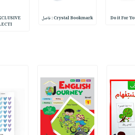
Do it For Y
Crystal Bookmark : فاصل
XCLUSIVE
LECTI