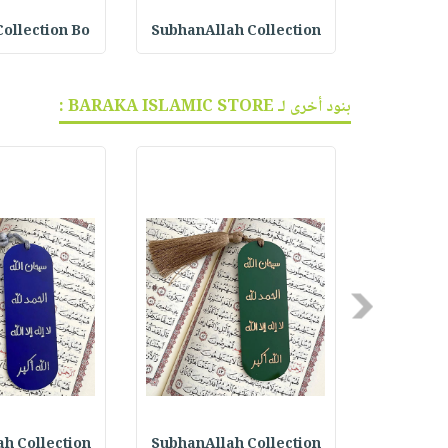
ا
SubhanAllah Collection
Collection Bo
بنود أخرى لـ BARAKA ISLAMIC STORE :
Previous
h Collection
SubhanAllah Collection
Kids Pra