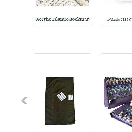
ملصقات
Acrylic Islamic Bookmar
حقيبة مسر
Next