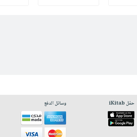
حمّل iKitab
وسائل الدفع