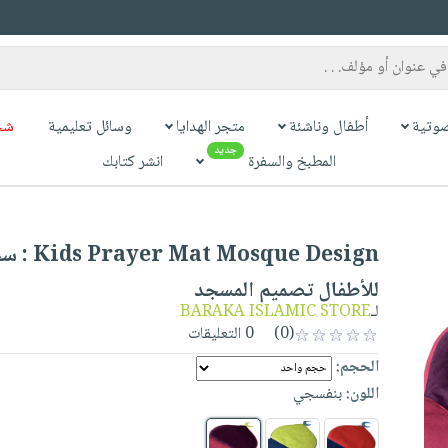
وتية
أطفال وناشئة
متجر الهدايا
وسائل تعليمية
شح
جديد
المطبخ والسفرة
انشر كتابك
Mosque Design
للأطفال تصميم المسجد
لـ
BARAKA ISLAMIC STORE
(0)
0 التعليقات
الحجم:
اللون:
بنفسجي