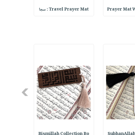
Prayer Mat W
Travel Prayer Mat : سجا
k for Girls
Next
ection Bo
Bismillah Collection Bo
SubhanAllah