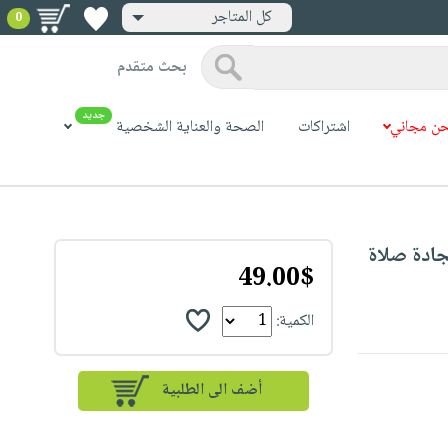
كل المتاجر
0
بحث متقدم
جديد
ن مجاني
اشتراكات
الصحة والعناية الشخصية
Kids Prayer Mat  : سجادة صلاة
49.00$
الكمية: