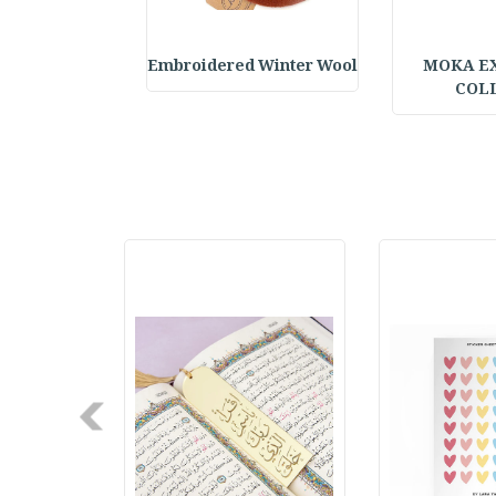
elf Daily Pla
Embroidered Winter Wool
MOKA E
COL
Next