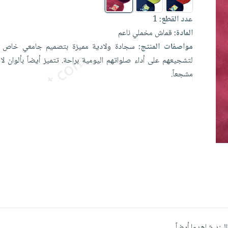
عدد القطع:
1
المادة:
قماش مخملي ناعم
مواصفات المنتج:
سجادة
ولادية
مميزة
بتصميم
جامعي
خاص
لتشجيعهم
على
أداء
صلواتهم
اليومية
براحة.
تتميز
أيضاً
بألوان
لا
مشجعاً.
البند شاهدوا أيضاً