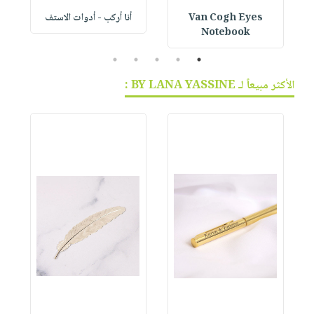
Van Cogh Eyes
أنا أركب - أدوات الاستف
 1
Notebook
5
4
3
2
1
الأكثر مبيعاً لـ BY LANA YASSINE :