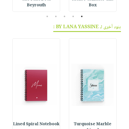
Beyrouth
Box
5
4
3
2
1
بنود أخرى لـ BY LANA YASSINE :
ok
Lined Spiral Notebook
Turquoise Marble
L