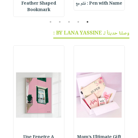
Pen with Name : قلم مع
Feather Shaped
 &
Bookmark
5
4
3
2
1
وصلنا حديثاً لـ BY LANA YASSINE :
Une Fenetre A
Mom’s Ultimate Gift