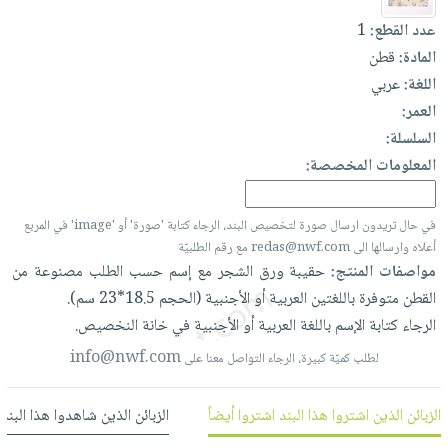
العناية
الأكثر
شحن
أدوات
عدد القطع:
1
بالأسنان
مبيعاً
مجاني
المائدة
المادة:
قطن
الحمية
العودة
بنود
اللغة:
عربي
الأوعية
والتغذية
للمدارس
مختارة
العمر:
والتخزين
اشتراكات
اكسسوارات
السلسلة:
أدوات
كتب
كل
بحث
المعلومات المخصصة:
المطبخ
الاشتراكات
اكسسوارات
متقدم
منزلية
صندوق
في حال تريدون ارسال صورة لتخصيص البند، الرجاء كتابة 'صورة' أو 'image' في المربع
القراءة
اكسسوارات
أعلاه وارسالها الى redas@nwf.com مع رقم الطلبيّة
نيل
iKitab
مواصفات المنتج:
حقيبة
ورق
الشجر
مع
إسم
حسب
الطلب
مصنوعة
من
ملابس
وفرات
بلا
القطن
متوفرة
باللغتين
العربية
أو
الأجنبية
(الحجم
18.5*23
سم).
مطرزات
الرجاء
حدود
كتابة
الإسم
باللغة
العربية
أو
الأجنبية
في
خانة
النخصيص.
عن
حقائب
حسابك
info@nwf.com
الشركة
لطلب كميّة كبيرة، الرجاء التواصل معنا على
حلي
لائحة
سياسة
عناية
الأمنيات
الزبائن الذين اشتروا هذا البند اشتروا أيضاً
الزبائن الذين شاهدوا هذا البند
الشركة
بالذات