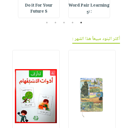
Do it For Your
Word Pair Learning
Cre
: تع
Future S
5
4
3
2
1
أكثر البنود مبيعاً هذا الشهر :