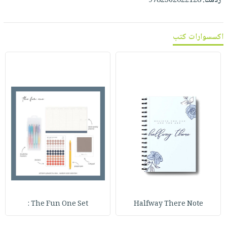
ردمك:
9782362022128
صابون
فيديوهات
عربة
أطفال
أسئلة
التسوق
مناسبات
اكسسوارات كتب
يتكرر
طرحها
نشرة
الإصدارات
خدمات
نيل
وفرات
انشر
كتابك
تواصل
معنا
The Fun One Set :
Halfway There Note