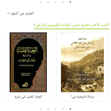
5
4
3
2
1
المزيد من البنود »
الكتب الأكثر شعبية لنفس المؤلف (
ناصيف اليازجي
)
رسالة تاريخية في أ
العرف الطيب في شرح
5
4
3
2
1