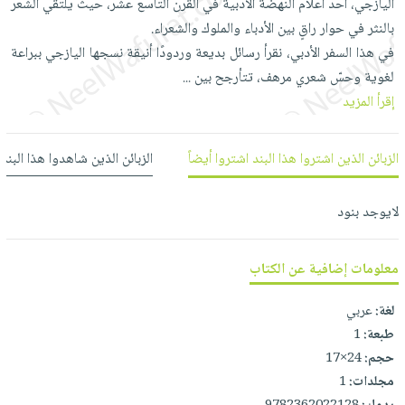
اليازجي، أحد أعلام النهضة الأدبية في القرن التاسع عشر، حيث يلتقي الشعر
العناية
الأكثر
شحن
أدوات
بالنثر في حوار راقٍ بين الأدباء والملوك والشعراء.
بالأسنان
مبيعاً
مجاني
المائدة
في هذا السفر الأدبي، نقرأ رسائل بديعة وردودًا أنيقة نسجها اليازجي ببراعة
الحمية
العودة
بنود
الأوعية
لغوية وحسّ شعري مرهف، تتأرجح بين
...
والتغذية
للمدارس
مختارة
والتخزين
إقرأ المزيد
اشتراكات
اكسسوارات
أدوات
كتب
كل
بحث
المطبخ
الزبائن الذين اشتروا هذا البند اشتروا أيضاً
الزبائن الذين شاهدوا هذا البند
الاشتراكات
اكسسوارات
متقدم
منزلية
صندوق
لايوجد بنود
القراءة
اكسسوارات
iKitab
ملابس
نيل
معلومات إضافية عن الكتاب
بلا
مطرزات
وفرات
حدود
حقائب
لغة:
عربي
عن
حسابك
حلي
طبعة:
1
الشركة
حجم:
24×17
عناية
لائحة
سياسة
مجلدات:
1
بالذات
الأمنيات
الشركة