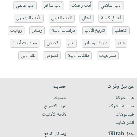
أدب إسلامي
أدب رحلات
أدب ساخر
أدب عالمي
أعمال كاملة
أمثال
الأدب العربي
الأدب المهجري
الخطب
تاريخ الأدب
دراسات أدبية
رسائل
روايات
شعر
طرائف ونوادر
عام
قصص
مختارات أدبية
مسرحيات
مقالات أدبية
نصوص
نقد أدبي
عن نيل وفرات
حسابك
عن الشركة
حسابك
سياسة الشركة
عربة التسوق
فيديوهات
لائحة الأمنيات
انشر كتابك
حمّل iKitab
وسائل الدفع