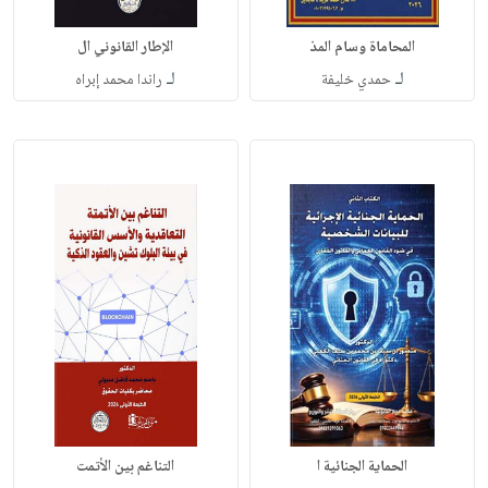
المحاماة وسام المذ
الإطار القانوني ال
لـ
لـ
حمدي خليفة
راندا محمد إبراه
الحماية الجنائية ا
التناغم بين الأتمت