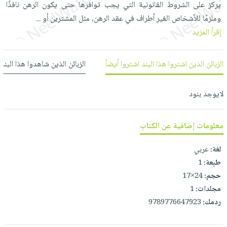
يركز على الشروط القانونية التي يجب توافرها حتى يكون الرهن نافذًا
العناية
الأكثر
شحن
أدوات
وملزمًا للأشخاص الغير أطراف في عقد الرهن، مثل المشترين أو
...
بالأسنان
مبيعاً
مجاني
المائدة
إقرأ المزيد
الحمية
العودة
بنود
الأوعية
والتغذية
للمدارس
مختارة
والتخزين
اشتراكات
الزبائن الذين اشتروا هذا البند اشتروا أيضاً
الزبائن الذين شاهدوا هذا البند
اكسسوارات
أدوات
كتب
كل
بحث
المطبخ
الاشتراكات
لايوجد بنود
اكسسوارات
متقدم
منزلية
صندوق
القراءة
اكسسوارات
معلومات إضافية عن الكتاب
iKitab
ملابس
نيل
لغة:
عربي
بلا
مطرزات
وفرات
طبعة:
1
حدود
حقائب
حجم:
24×17
عن
حسابك
حلي
مجلدات:
1
الشركة
عناية
ردمك:
9789776647923
لائحة
سياسة
بالذات
الأمنيات
الشركة