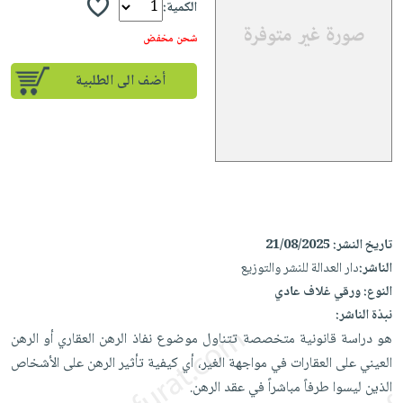
إختياراتنا
تعليمية
الكمية:
أسئلة
إختياراتنا
المواضيع
iKitab
يتكرر
شحن مخفض
كتب
بلا
الأكثر
طرحها
أكاديمية
الصحة
حدود
مبيعاً
أضف الى الطلبية
تحميل
والعناية
صندوق
أسئلة
إختياراتنا
masmu3
الشخصية
القراءة
يتكرر
وسائل
على
جديد
English
طرحها
تعليمية
Android
books
الكل
تحميل
صندوق
تحميل
iKitab
أجهزة
القراءة
المطبخ
masmu3
على
العناية
والسفرة
على
جوائز
تاريخ النشر:
21/08/2025
Android
جديد
الشخصية
Apple
الناشر:
دار العدالة للنشر والتوزيع
تحميل
العناية
النوع:
ورقي غلاف عادي
الكل
iKitab
وتصفيف
نبذة الناشر:
أواني
متجر
على
الشعر
هو دراسة قانونية متخصصة تتناول موضوع نفاذ الرهن العقاري أو الرهن
الطهي
الهدايا
Apple
العناية
العيني على العقارات في مواجهة الغير، أي كيفية تأثير الرهن على الأشخاص
أدوات
بالجسم
أقسام
الذين ليسوا طرفاً مباشراً في عقد الرهن.
الخبز