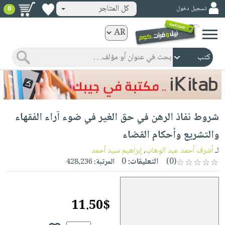
كل المتاجر
تسجيل دخول
0
كتب
ورقية
المواضيع
صدر
كتب
حديثاً
الكترونية
الأكثر
الصفحة
شروط نفاذ الرھن في حق الغیر في ضوء آراء الفقهاء
مبيعاً
الرئيسية
كتب
جوائز
والتشريع وأحكام القضاء
صدر
صوتية
شحن
لـ
أشرف أحمد عبد الوهاب
،
إبراهيم سيد أحمد
حديثاً
الصفحة
مخفض
(0)
التعليقات:
0
المرتبة:
428,236
الأكثر
الرئيسية
عروض
أطفال
مبيعاً
masmu3
خاصة
وناشئة
كتب
11.50$
بلا
صفحات
مجانية
الصفحة
وسائل
حدود
مشوقة
الرئيسية