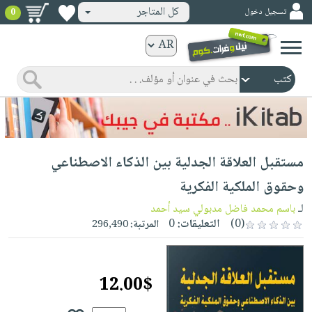
كل المتاجر
تسجيل دخول
0
كتب
ورقية
المواضيع
صدر
كتب
حديثاً
الكترونية
الأكثر
الصفحة
مستقبل العلاقة الجدلية بين الذكاء الاصطناعي
مبيعاً
الرئيسية
كتب
جوائز
وحقوق الملكية الفكرية
صدر
صوتية
شحن
لـ
باسم محمد فاضل مدبولي سيد أحمد
حديثاً
الصفحة
مخفض
(0)
التعليقات:
0
المرتبة:
296,490
الأكثر
الرئيسية
عروض
أطفال
مبيعاً
masmu3
خاصة
وناشئة
كتب
12.00$
بلا
صفحات
مجانية
الصفحة
وسائل
حدود
مشوقة
الرئيسية