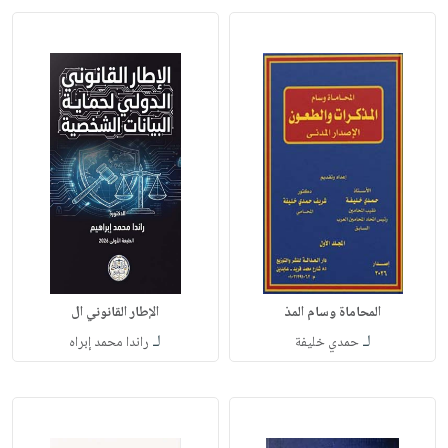
المحاماة وسام المذ
الإطار القانوني ال
لـ
لـ
حمدي خليفة
راندا محمد إبراه