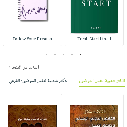
صابون
فيديوهات
عربة
أطفال
أسئلة
التسوق
مناسبات
يتكرر
طرحها
نشرة
الإصدارات
خدمات
Follow Your Dreams
Fresh Start Lined
نيل
وفرات
5
4
3
2
1
انشر
المزيد من البنود »
كتابك
تواصل
الأكثر شعبية لنفس الموضوع
الأكثر شعبية لنفس الموضوع الفرعي
معنا