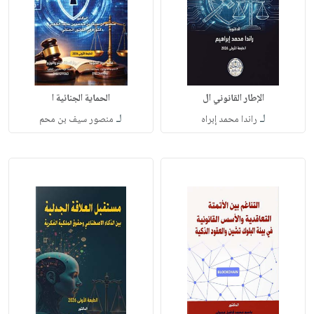
الإطار القانوني ال
الحماية الجنائية ا
لـ
لـ
راندا محمد إبراه
منصور سيف بن محم