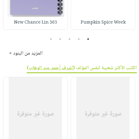
صابون
فيديوهات
عربة
أطفال
أسئلة
التسوق
مناسبات
365 New Chance Lin
Pumpkin Spice Week
يتكرر
طرحها
نشرة
5
4
3
2
1
الإصدارات
خدمات
نيل
المزيد من البنود »
وفرات
انشر
الكتب الأكثر شعبية لنفس المؤلف (
اشرف أحمد عبد الوهاب
)
كتابك
تواصل
معنا