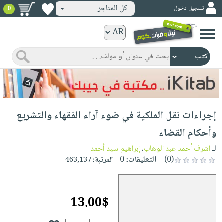
كل المتاجر
تسجيل دخول
0
كتب
ورقية
المواضيع
صدر
كتب
حديثاً
الكترونية
الأكثر
الصفحة
إجراءات نقل الملكیة في ضوء آراء الفقهاء والتشريع
مبيعاً
الرئيسية
كتب
جوائز
وأحكام القضاء
صدر
صوتية
شحن
لـ
اشرف أحمد عبد الوهاب
،
إبراهيم سيد أحمد
حديثاً
الصفحة
مخفض
(0)
التعليقات:
0
المرتبة:
463,137
الأكثر
الرئيسية
عروض
أطفال
مبيعاً
masmu3
خاصة
وناشئة
كتب
13.00$
بلا
صفحات
مجانية
الصفحة
وسائل
حدود
مشوقة
الرئيسية