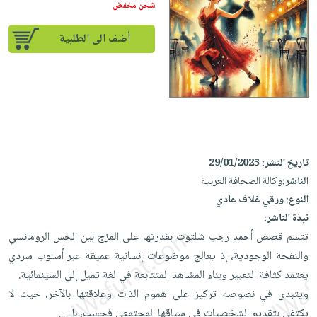
إختياراتنا
تعليمية
شحن مخفض
أسئلة
إختياراتنا
المواضيع
iKitab
يتكرر
كتب
أضف الى الطلبية
بلا
الأكثر
طرحها
أكاديمية
الصحة
حدود
مبيعاً
تحميل
والعناية
صندوق
أسئلة
إختياراتنا
masmu3
الشخصية
القراءة
يتكرر
وسائل
على
جديد
English
طرحها
تعليمية
Android
books
الكل
تحميل
صندوق
تحميل
iKitab
أجهزة
تاريخ النشر:
29/01/2025
القراءة
المطبخ
masmu3
على
الناشر:
وكالة الصحافة العربية
العناية
والسفرة
على
جوائز
Android
النوع:
ورقي غلاف عادي
جديد
الشخصية
Apple
نبذة الناشر:
تحميل
العناية
الكل
تتسم قصص أحمد رجب شلتوت بقدرتها على المزج بين الحس الرومانسي
iKitab
وتصفيف
أواني
والنفحة الوجودية، إذ يعالج موضوعات إنسانية عميقة عبر أسلوب سردي
متجر
على
الشعر
الطهي
يعتمد كثافة التعبير وبناء المشاهد المتتابعة في لغة تميل إلى السينمائية.
الهدايا
Apple
العناية
ويتبدى في نصوصه تركيز على هموم الذات وعلاقتها بالآخر، حيث لا
أدوات
بالجسم
أقسام
يكتفي بتقديم الشخصيات في سياقها المجتمعي فحسب، بل
الخبز
...