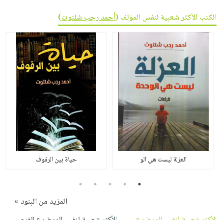
الكتب الأكثر شعبية لنفس المؤلف (
أحمد رجب شلتوت
)
العزلة ليست هي الو
حياة بين الرفوف
5
4
3
2
1
المزيد من البنود »