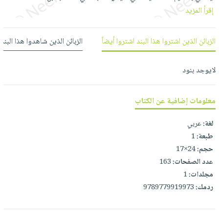
العناية
الأكثر
شحن
إقرأ المزيد
أدوات
بالأسنان
مبيعاً
مجاني
المائدة
الحمية
العودة
بنود
الأوعية
الزبائن الذين اشتروا هذا البند اشتروا أيضاً
الزبائن الذين شاهدوا هذا البند
والتغذية
للمدارس
مختارة
والتخزين
اشتراكات
اكسسوارات
أدوات
لايوجد بنود
كتب
كل
بحث
المطبخ
الاشتراكات
اكسسوارات
متقدم
معلومات إضافية عن الكتاب
منزلية
صندوق
القراءة
اكسسوارات
لغة:
عربي
iKitab
ملابس
طبعة:
1
نيل
بلا
مطرزات
حجم:
24×17
وفرات
حدود
عدد الصفحات:
163
حقائب
عن
حسابك
مجلدات:
1
حلي
الشركة
ردمك:
9789779919973
عناية
لائحة
سياسة
بالذات
الأمنيات
الشركة