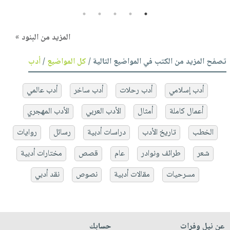
5
4
3
2
1
المزيد من البنود »
تصفح المزيد من الكتب في المواضيع التالية /
كل المواضيع
/
أدب
أدب إسلامي
أدب رحلات
أدب ساخر
أدب عالمي
أعمال كاملة
أمثال
الأدب العربي
الأدب المهجري
الخطب
تاريخ الأدب
دراسات أدبية
رسائل
روايات
شعر
طرائف ونوادر
عام
قصص
مختارات أدبية
مسرحيات
مقالات أدبية
نصوص
نقد أدبي
عن نيل وفرات
حسابك