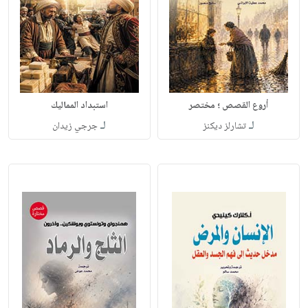
أروع القصص ؛ مختصر
استبداد المماليك
لـ
لـ
تشارلز ديكنز
جرجي زيدان