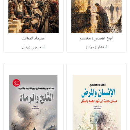
أروع القصص ؛ مختصر
استبداد المماليك
لـ
لـ
تشارلز ديكنز
جرجي زيدان