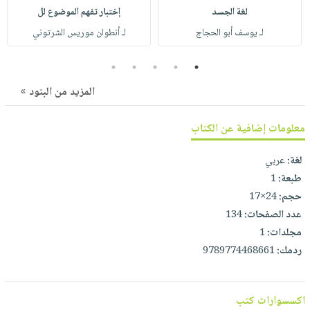
صابون
فيديوهات
لغة الجسد
إختبار تفهم الموضوع لل
عربة
أطفال
أسئلة
لـ يوسف أبو الحجاج
لـ أنطوان موريس الشرتوني
التسوق
مناسبات
يتكرر
5
4
3
2
1
طرحها
نشرة
الإصدارات
المزيد من البنود »
خدمات
نيل
معلومات إضافية عن الكتاب
وفرات
انشر
لغة:
عربي
كتابك
طبعة:
1
تواصل
حجم:
24×17
معنا
عدد الصفحات:
134
مجلدات:
1
ردمك:
9789774468661
اكسسوارات كتب