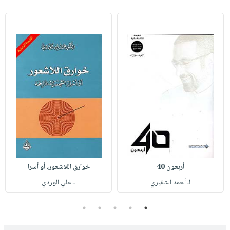
أربعون 40
خوارق اللاشعور، أو أسرا
لـ أحمد الشقيري
لـ علي الوردي
5
4
3
2
1