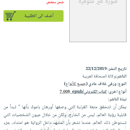
إختياراتنا
تعليمية
شحن مخفض
أسئلة
إختياراتنا
المواضيع
iKitab
يتكرر
كتب
أضف الى الطلبية
بلا
الأكثر
طرحها
أكاديمية
الصحة
حدود
مبيعاً
تحميل
والعناية
صندوق
أسئلة
إختياراتنا
masmu3
الشخصية
القراءة
يتكرر
وسائل
على
جديد
English
طرحها
تعليمية
Android
books
الكل
تحميل
صندوق
تحميل
iKitab
أجهزة
القراءة
المطبخ
masmu3
تاريخ النشر:
22/12/2019
على
العناية
والسفرة
الناشر:
وكالة الصحافة العربية
على
جوائز
Android
جديد
الشخصية
النوع:
ورقي غلاف عادي (
جميع الأنواع
)
Apple
تحميل
العناية
أنواع اخرى:
كتاب إلكتروني/epub
7.00$
الكل
iKitab
نبذة الناشر:
وتصفيف
أواني
متجر
على
يمكن أن تتحقق متعة القراءة التي وصفها أورهان باموك بأنها " تبدأ من
الشعر
الطهي
الهدايا
Apple
قابلية رؤية العالم، ليس من الخارج، ولكن من خلال عيون الشخصيات التي
العناية
أدوات
تستوطن ذلك العالم، عندما نشعر بأن المشهد داخل الرواية هو امتداد، جزء
بالجسم
أقسام
الخبز