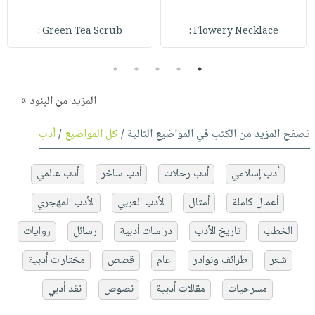
Green Tea Scrub :
Flowery Necklace :
5
4
3
2
1
المزيد من البنود »
تصفح المزيد من الكتب في المواضيع التالية /
كل المواضيع
/
أدب
أدب إسلامي
أدب رحلات
أدب ساخر
أدب عالمي
أعمال كاملة
أمثال
الأدب العربي
الأدب المهجري
الخطب
تاريخ الأدب
دراسات أدبية
رسائل
روايات
شعر
طرائف ونوادر
عام
قصص
مختارات أدبية
مسرحيات
مقالات أدبية
نصوص
نقد أدبي