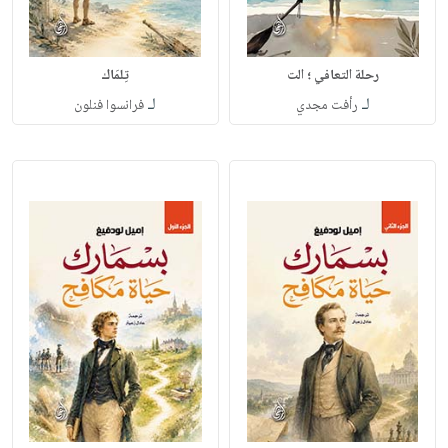
رحلة التعافي ؛ الت
تِلمَاك
لـ
لـ
رأفت مجدي
فرانسوا فنلون