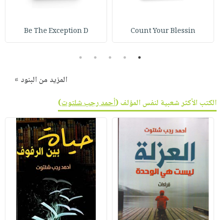
صابون
فيديوهات
عربة
أطفال
أسئلة
التسوق
Be The Exception D
Count Your Blessin
مناسبات
يتكرر
طرحها
نشرة
5
4
3
2
1
الإصدارات
خدمات
نيل
المزيد من البنود »
وفرات
الكتب الأكثر شعبية لنفس المؤلف (
أحمد رجب شلتوت
)
انشر
كتابك
تواصل
معنا