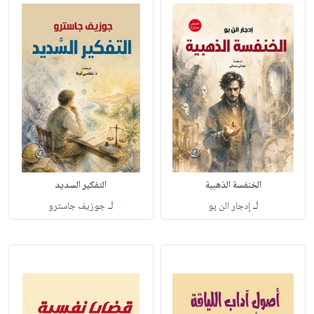
الخنفسة الذهبية
التفكير السديد
لـ
لـ
إدجار الن پو
جوزيف جاسترو