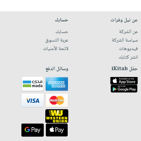
عن نيل وفرات
حسابك
عن الشركة
حسابك
سياسة الشركة
عربة التسوق
فيديوهات
لائحة الأمنيات
انشر كتابك
حمّل iKitab
وسائل الدفع