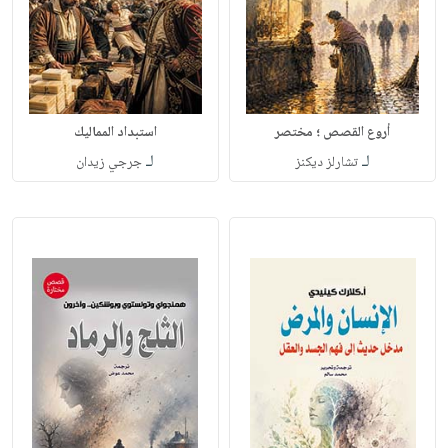
أروع القصص ؛ مختصر
استبداد المماليك
لـ
لـ
تشارلز ديكنز
جرجي زيدان