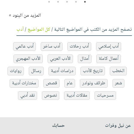
5
4
3
2
1
المزيد من البنود »
تصفح المزيد من الكتب في المواضيع التالية /
كل المواضيع
/
أدب
أدب إسلامي
أدب رحلات
أدب ساخر
أدب عالمي
أعمال كاملة
أمثال
الأدب العربي
الأدب المهجري
الخطب
تاريخ الأدب
دراسات أدبية
رسائل
روايات
شعر
طرائف ونوادر
عام
قصص
مختارات أدبية
مسرحيات
مقالات أدبية
نصوص
نقد أدبي
عن نيل وفرات
حسابك