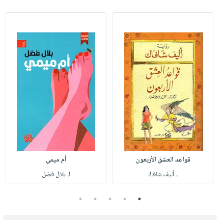
قواعد العشق الأربعون
أم ميمي
لـ أليف شافاك
لـ بلال فضل
5
4
3
2
1