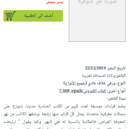
إختياراتنا
تعليمية
شحن مخفض
أسئلة
إختياراتنا
المواضيع
iKitab
يتكرر
كتب
أضف الى الطلبية
بلا
الأكثر
طرحها
أكاديمية
الصحة
حدود
مبيعاً
تحميل
والعناية
صندوق
أسئلة
إختياراتنا
masmu3
الشخصية
القراءة
يتكرر
وسائل
على
جديد
English
طرحها
تعليمية
Android
books
الكل
تحميل
صندوق
تحميل
iKitab
أجهزة
القراءة
المطبخ
masmu3
تاريخ النشر:
22/12/2019
على
العناية
والسفرة
الناشر:
وكالة الصحافة العربية
على
جوائز
Android
جديد
الشخصية
النوع:
ورقي غلاف عادي (
جميع الأنواع
)
Apple
تحميل
العناية
أنواع اخرى:
كتاب إلكتروني/epub
7.00$
الكل
iKitab
نبذة الناشر:
وتصفيف
أواني
متجر
على
يضم قراءات موسعة لعدد كبير من الكتب الصادرة حديثا، تتوزع على
الشعر
الطهي
الهدايا
Apple
مجالات معرفية متعددة، يمثل كل كتاب منها رشفة يرشفها الكاتب من نهر
العناية
أدوات
المعرفة الفياض، فالمكتبة بالنسبة له هي النهر، وكما يقول " ارتبطت
بالجسم
أقسام
الخبز