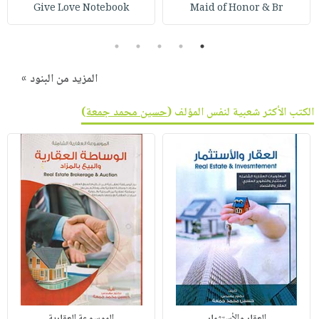
صابون
Give Love Notebook
Maid of Honor & Br
فيديوهات
عربة
أطفال
أسئلة
التسوق
5
4
3
2
1
مناسبات
يتكرر
طرحها
نشرة
المزيد من البنود »
الإصدارات
خدمات
الكتب الأكثر شعبية لنفس المؤلف (
حسين محمد جمعة
)
نيل
وفرات
انشر
كتابك
تواصل
معنا
العقار والأستثمار
الموسوعة العقارية