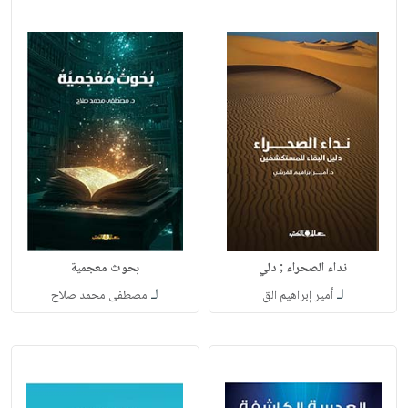
نداء الصحراء ; دلي
بحوث معجمية
لـ
لـ
أمير إبراهيم الق
مصطفى محمد صلاح