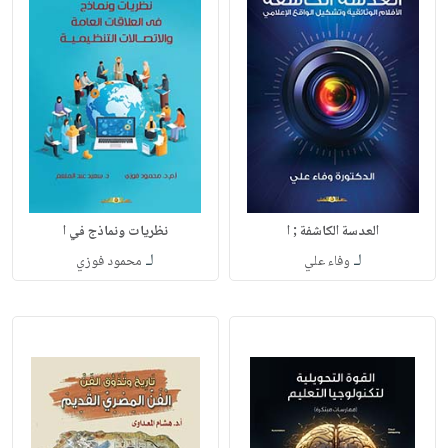
العدسة الكاشفة ; ا
نظريات ونماذج في ا
لـ
لـ
وفاء علي
محمود فوزي