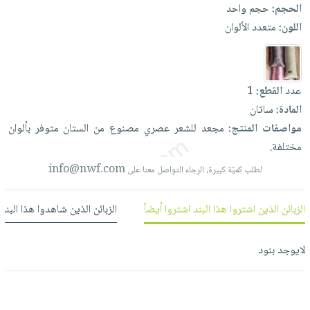
العناية
الأكثر
الحجم:
حجم واحد
شحن
أدوات
بالأسنان
مبيعاً
اللون:
متعدد الألوان
مجاني
المائدة
الحمية
العودة
بنود
الأوعية
والتغذية
للمدارس
مختارة
والتخزين
اشتراكات
اكسسوارات
عدد القطع:
1
أدوات
كتب
كل
المادة:
ساتان
بحث
المطبخ
الاشتراكات
اكسسوارات
مواصفات المنتج:
مجعد
للشعر
عصري
مصنوع
من
الستان
متوفر
بألوان
متقدم
منزلية
مختلفة.
صندوق
القراءة
اكسسوارات
info@nwf.com
لطلب كميّة كبيرة، الرجاء التواصل معنا على
نيل
iKitab
ملابس
وفرات
بلا
الزبائن الذين اشتروا هذا البند اشتروا أيضاً
الزبائن الذين شاهدوا هذا البند
مطرزات
حدود
عن
حقائب
حسابك
الشركة
لايوجد بنود
حلي
لائحة
سياسة
عناية
الأمنيات
الشركة
بالذات