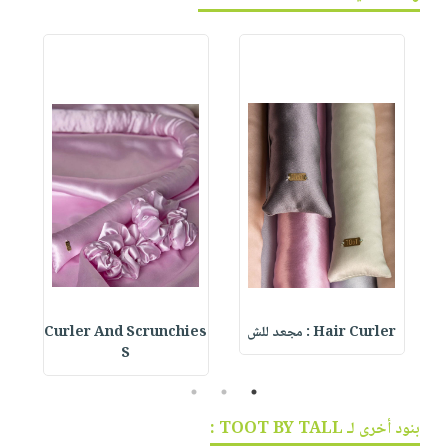
Hair Curler : مجعد للش
Curler And Scrunchies
 :
S
3
2
1
بنود أخرى لـ TOOT BY TALL :