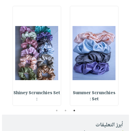
 :
Shiney Scrunchies Set
Summer Scrunchies
:
Set :
3
2
1
أبرز التعليقات