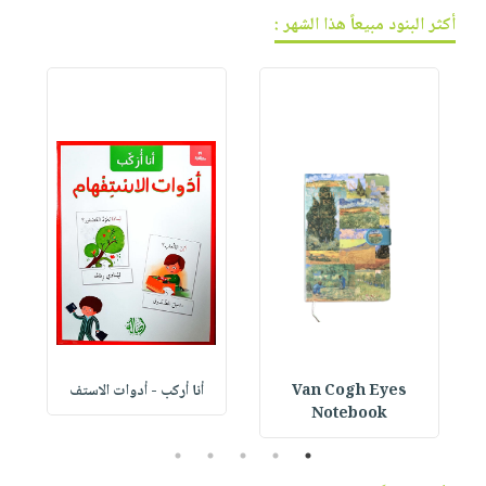
أكثر البنود مبيعاً هذا الشهر :
Van Cogh Eyes
أنا أركب - أدوات الاستف
 1
Notebook
5
4
3
2
1