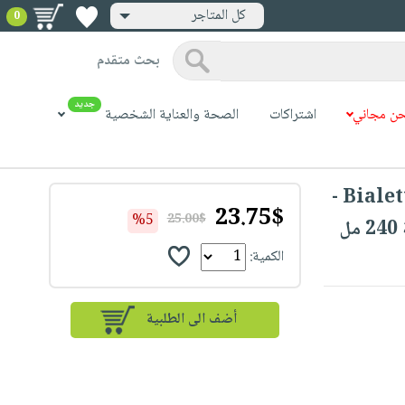
كل المتاجر
0
بحث متقدم
جديد
ن مجاني
اشتراكات
الصحة والعناية الشخصية
Bialetti Y0TZ099 Cappuccino Cup, 240 ML -
23.75$
%5
25.00$
ل
الكمية: