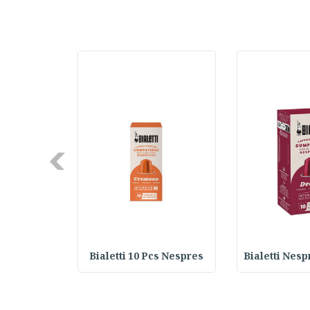
Next
ed Coffee
Bialetti 10 Pcs Nespres
Bialetti Nes