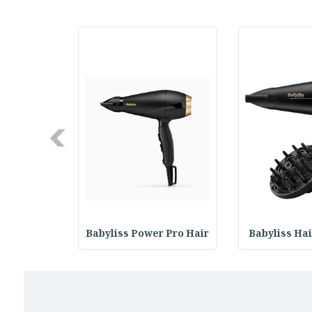
Next
 Super Pro
Babyliss Power Pro Hair
Babyliss Hai