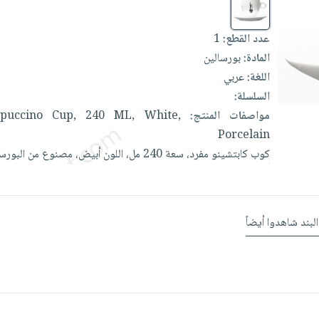
1
عدد القطع:
المادة:
بورسالين
اللغة:
عربي
السلسلة:
ppuccino
Cup,
240
ML,
White,
مواصفات المنتج:
Porcelain
البور.
من
مصنوع
أبيض،
اللون
مل،
240
سعة
مفرد،
كابتشينو
كوب
البند شاهدوا أيضاً