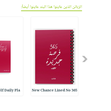
الزبائن الذين عاينوا هذا البند عاينوا أيضاً:
Previous
lf Daily Pla
365 New Chance Lined No
Customized B