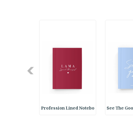
Next
y Spiral Line
Profession Lined Notebo
See The Goo