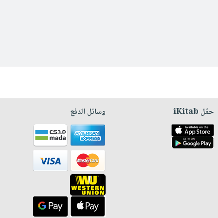
حمّل iKitab
وسائل الدفع