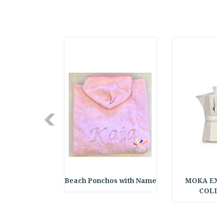
Next
ter Keychain
Beach Ponchos with Name
MOKA E
COL