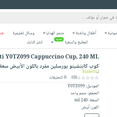
وتية
أطفال وناشئة
متجر الهدايا
وسائل تعليمية
شح
جديد
المطبخ والسفرة
انشر كتابك
كوب كابتشينو بورسلين مفرد باللون الأبيض سعة 240 م
Bialetti
لـ
0 التعليقات
(0)
Y0TZ099
الموديل:
الحجم:
حجم واحد
240 ml
السعة:
اللون:
أبيض