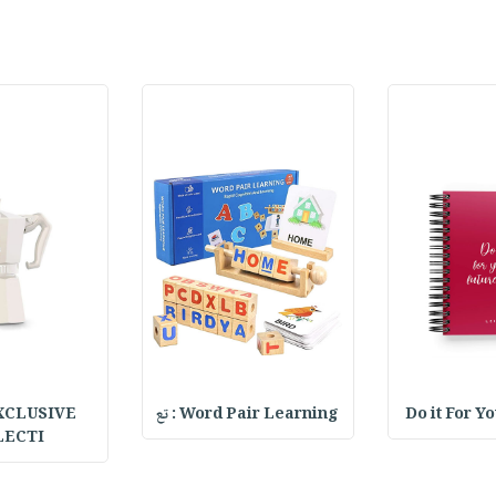
XCLUSIVE
Word Pair Learning : تع
Do it For Y
LECTI