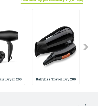
Previous
air Dryer 200
Babyliss Travel Dry 200
Babyliss 