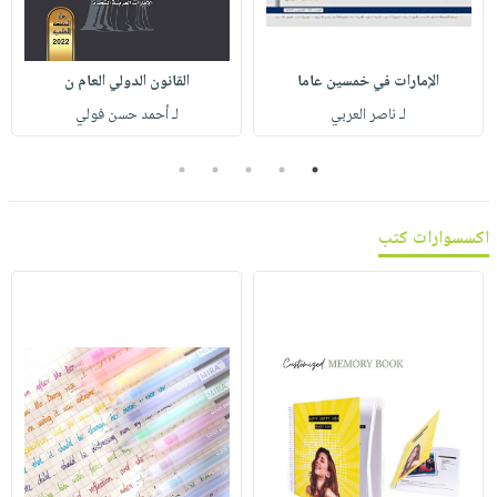
صابون
فيديوهات
عربة
أطفال
أسئلة
التسوق
مناسبات
يتكرر
الإمارات في خمسين عاما
القانون الدولي العام ن
طرحها
نشرة
لـ ناصر العربي
لـ أحمد حسن فولي
الإصدارات
خدمات
5
4
3
2
1
نيل
وفرات
اكسسوارات كتب
انشر
كتابك
تواصل
معنا