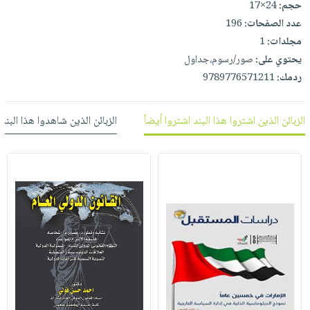
حجم:
24×17
العناية
الأكثر
شحن
أدوات
عدد الصفحات:
196
بالأسنان
مبيعاً
مجاني
المائدة
مجلدات:
1
الحمية
العودة
بنود
الأوعية
يحتوي على:
صور/رسوم،جداول
والتغذية
للمدارس
مختارة
والتخزين
ردمك:
9789776571211
اشتراكات
اكسسوارات
أدوات
كتب
كل
بحث
المطبخ
الزبائن الذين اشتروا هذا البند اشتروا أيضاً
الزبائن الذين شاهدوا هذا البند
الاشتراكات
اكسسوارات
متقدم
منزلية
صندوق
القراءة
اكسسوارات
iKitab
ملابس
نيل
بلا
مطرزات
وفرات
حدود
حقائب
عن
حسابك
حلي
الشركة
عناية
لائحة
سياسة
بالذات
الأمنيات
الشركة