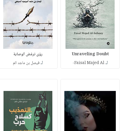
Unraveling Doubt
رؤى ترفض الوصاية
لـ
لـ
Faisal Majed Al-
فيصل بن ماجد الم