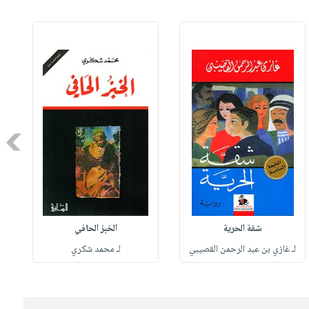
Next
شقة الحرية
الخبز الحافي
لـ غازي بن عبد الرحمن القصيبي
لـ محمد شكري
ل