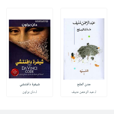
مدن الملح
شيفرة دافنتشي
لـ عبد الرحمن منيف
لـ دان براون