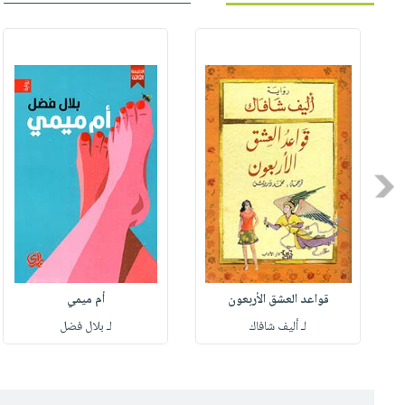
Previous
قواعد العشق الأربعون
أم ميمي
لـ أليف شافاك
لـ بلال فضل