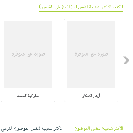
صابون
فيديوهات
الكتب الأكثر شعبية لنفس المؤلف (
علي القصير
)
عربة
أطفال
أسئلة
التسوق
مناسبات
يتكرر
طرحها
نشرة
الإصدارات
خدمات
نيل
وفرات
Previous
انشر
كتابك
تواصل
معنا
أزهار الأفكار
سلوكية الحسد
الأكثر شعبية لنفس الموضوع
الأكثر شعبية لنفس الموضوع الفرعي