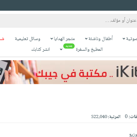
وتية
أطفال وناشئة
متجر الهدايا
وسائل تعليمية
شح
جديد
المطبخ والسفرة
انشر كتابك
قات:
0
المرتبة:
522,040
توزيع