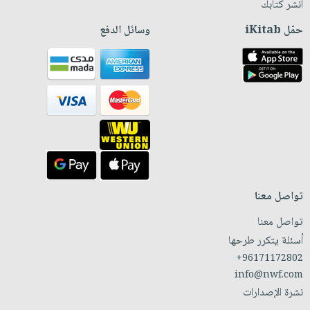
انشر كتابك
حمّل iKitab
وسائل الدفع
تواصل معنا
تواصل معنا
أسئلة يتكرر طرحها
+96171172802
info@nwf.com
نشرة الإصدارات