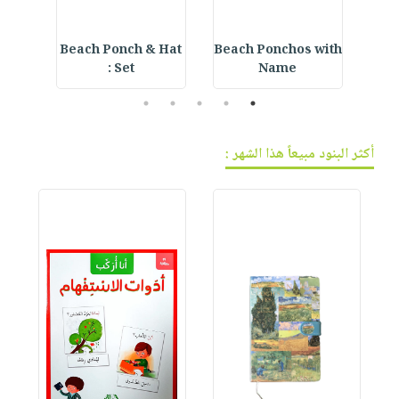
r
Beach Ponch & Hat
Beach Ponchos with
E
Set :
Name
5
4
3
2
1
أكثر البنود مبيعاً هذا الشهر :