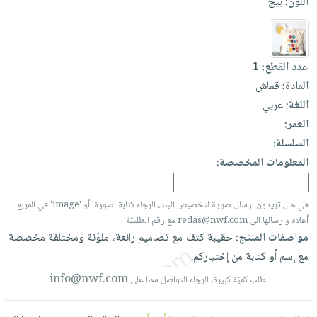
اللون:
بيج
العناية
الأكثر
شحن
أدوات
بالأسنان
مبيعاً
مجاني
المائدة
الحمية
العودة
بنود
الأوعية
عدد القطع:
1
والتغذية
للمدارس
مختارة
والتخزين
اشتراكات
المادة:
قماش
اكسسوارات
أدوات
اللغة:
عربي
كتب
كل
بحث
المطبخ
العمر:
الاشتراكات
اكسسوارات
متقدم
السلسلة:
منزلية
صندوق
المعلومات المخصصة:
القراءة
اكسسوارات
نيل
iKitab
ملابس
في حال تريدون ارسال صورة لتخصيص البند، الرجاء كتابة 'صورة' أو 'image' في المربع
وفرات
بلا
مطرزات
أعلاه وارسالها الى redas@nwf.com مع رقم الطلبيّة
حدود
عن
مواصفات المنتج:
حقيبة
كتف
مع
تصاميم
رائعة،
ملوّنة
ومختلفة
مخصصة
حقائب
حسابك
الشركة
مع
إسم
أو
كتابة
من
إختياركم.
حلي
لائحة
سياسة
info@nwf.com
لطلب كميّة كبيرة، الرجاء التواصل معنا على
عناية
الأمنيات
الشركة
بالذات