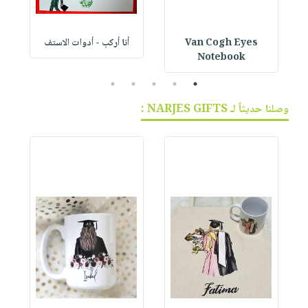
Van Cogh Eyes
أنا أركب - أدوات الاستف
 1
Notebook
5
4
3
2
1
وصلنا حديثاً لـ NARJES GIFTS :