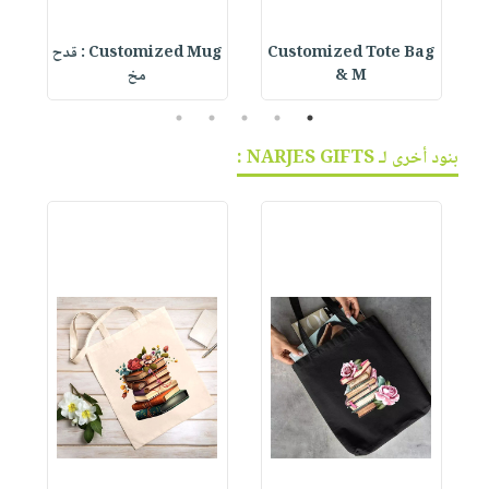
Customized Tote Bag
Customized Mug : قدح
& M
مخ
5
4
3
2
1
بنود أخرى لـ NARJES GIFTS :