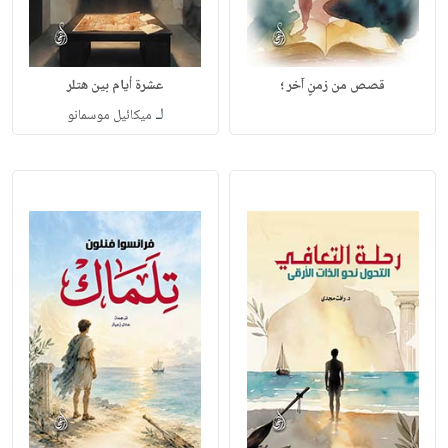
قصص من زمنٍ آخر ؛
عشرة أيام بين هتلر
لـ
ميكائيل موسمانو