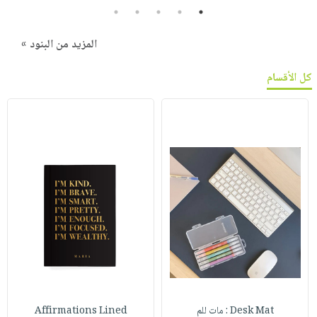
5
4
3
2
1
المزيد من البنود »
كل الأقسام
Desk Mat : مات للم
Affirmations Lined