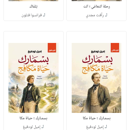
رحلة التعافي ؛ الت
تِلمَاك
لـ
لـ
رأفت مجدي
فرانسوا فنلون
بسمـارك ؛ حياة مكا
بسمـارك ؛ حياة مكا
لـ
لـ
إميل لودفيغ
إميل لودفيغ