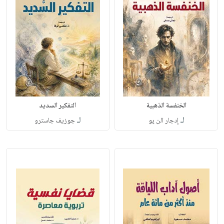
الخنفسة الذهبية
التفكير السديد
لـ
لـ
إدجار الن پو
جوزيف جاسترو