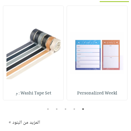
Personalized Weekl
Washi Tape Set : م
5
4
3
2
1
المزيد من البنود »