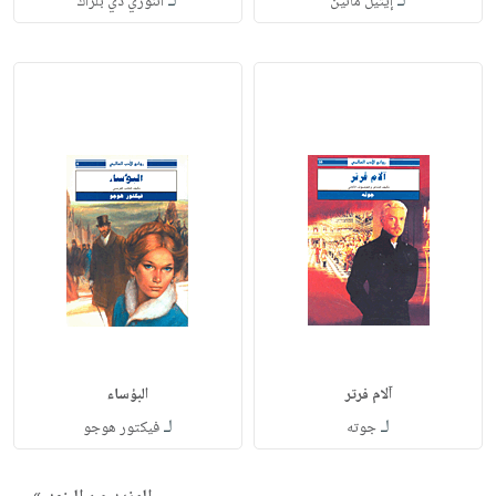
لـ
لـ
إيثيل مانين
أننوري دي بلزاك
آلام فرتر
البؤساء
لـ
لـ
جوته
فيكتور هوجو