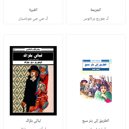
الجريمة
الغيرة
لـ
لـ
جورج برنانوس
جي جي موباسيان
الطريق إلى بئر سبع
ليالي بلزاك