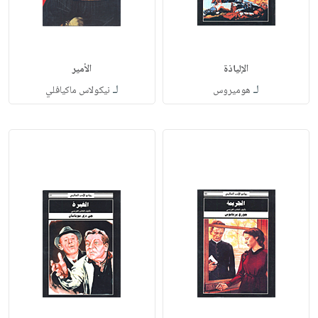
الإلياذة
الأمير
لـ
لـ
هوميروس
نيكولاس ماكيافلي