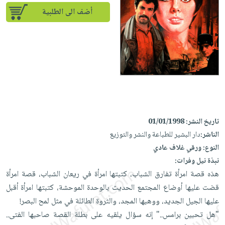
iKitab
تعليمية
أسئلة
Ai
أضف الى الطلبية
بلا
المواضيع
يتكرر
إختيارات
حدود
الأكثر
طرحها
كتب
الصحة
أسئلة
مبيعاً
تحميل
أكاديمية
والعناية
يتكرر
وسائل
masmu3
الشخصية
صندوق
طرحها
تعليمية
على
جديد
القراءة
تحميل
صندوق
Android
English
iKitab
الكل
القراءة
تحميل
books
على
أجهزة
جوائز
المطبخ
masmu3
تاريخ النشر:
01/01/1998
Android
العناية
والسفرة
على
الناشر:
دار البشير للطباعة والنشر والتوزيع
تحميل
جديد
الشخصية
Apple
النوع:
ورقي غلاف عادي
iKitab
العناية
نبذة نيل وفرات:
الكل
على
وتصفيف
هذه قصة امرأة تفارق الشباب، كتبتها امرأة في ريعان الشباب، قصة امرأة
أواني
متجر
Apple
الشعر
قضت عليها أوضاع المجتمع الحديث بالوحدة الموحشة، كتبتها امرأة أقبل
الطهي
الهدايا
عليها الجيل الجديد، ووهبها المجد، والثروة الطائلة في مثل لمح البصر!
العناية
أدوات
"هل تحبين برامس.." إنه سؤال يلقيه على بطلة القصة صاحبها الفتى..
بالجسم
أقسام
الخبز