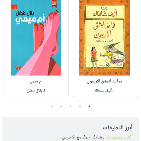
قواعد العشق الأربعون
أم ميمي
لـ أليف شافاك
لـ بلال فضل
5
4
3
2
1
أبرز التعليقات
أكتب تعليقاتك
وشارك أراءك مع الأخرين