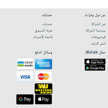
عن نيل وفرات
حسابك
عن الشركة
حسابك
سياسة الشركة
عربة التسوق
فيديوهات
لائحة الأمنيات
انشر كتابك
حمّل iKitab
وسائل الدفع