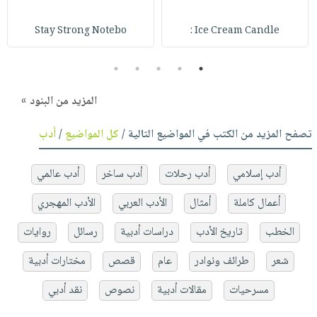
Stay Strong Notebo
Ice Cream Candle :
5
4
3
2
1
المزيد من البنود »
تصفح المزيد من الكتب في المواضيع التالية /
كل المواضيع
/
أدب
أدب إسلامي
أدب رحلات
أدب ساخر
أدب عالمي
أعمال كاملة
أمثال
الأدب العربي
الأدب المهجري
الخطب
تاريخ الأدب
دراسات أدبية
رسائل
روايات
شعر
طرائف ونوادر
عام
قصص
مختارات أدبية
مسرحيات
مقالات أدبية
نصوص
نقد أدبي