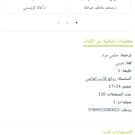
صابون
فيديوهات
لـ محمد عاطف خياطة
لـ أغاثا كريستي
عربة
أطفال
أسئلة
التسوق
مناسبات
3
2
1
يتكرر
طرحها
نشرة
الإصدارات
خدمات
معلومات إضافية عن الكتاب
نيل
ترجمة:
حلمي مراد
وفرات
لغة:
عربي
انشر
طبعة:
1
كتابك
السلسلة:
روائع الأدب العالمي
تواصل
حجم:
24×17
معنا
عدد الصفحات:
126
مجلدات:
1
ردمك:
9789953380025
اكسسوارات كتب