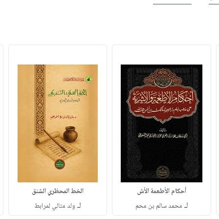
أحكام الأطعمة الأش
الخط المحظري الشنق
لـ
لـ
محمد سالم بن محم
ولد متالي لمرابط