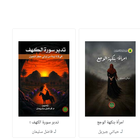
امرأة بنكهة الوجع
تدبر سورة الكهف ؛
لـ
لـ
حياتي جبريل
فاضل سليمان