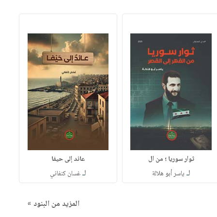
ثوار سوريا ؛ من ال
عائد إلى حيفا
لـ
لـ
ياسر أبو هلالة
غسان كنفاني
المزيد من البنود »