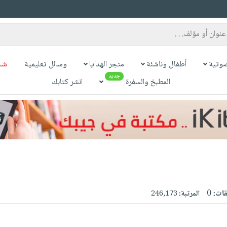
وتية
أطفال وناشئة
متجر الهدايا
وسائل تعليمية
شح
جديد
المطبخ والسفرة
انشر كتابك
قات:
0
المرتبة:
246,173