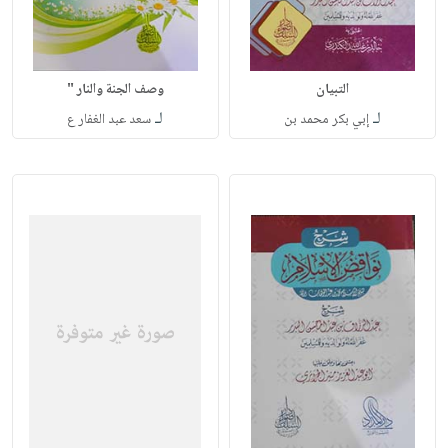
التبيان
وصف الجنة والنار "
لـ
لـ
إبي بكر محمد بن
سعد عبد الغفار ع