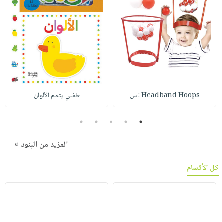
Headband Hoops : س
طفلي يتعلم الألوان
5
4
3
2
1
المزيد من البنود »
كل الأقسام