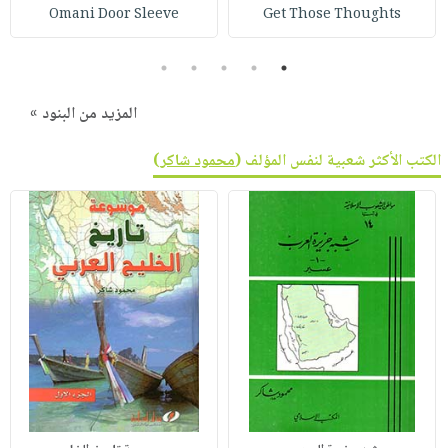
Omani Door Sleeve
Get Those Thoughts
5
4
3
2
1
المزيد من البنود »
الكتب الأكثر شعبية لنفس المؤلف (
محمود شاكر
)