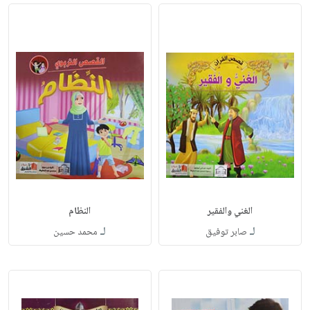
الغني والفقير
النظام
لـ
لـ
صابر توفيق
محمد حسين