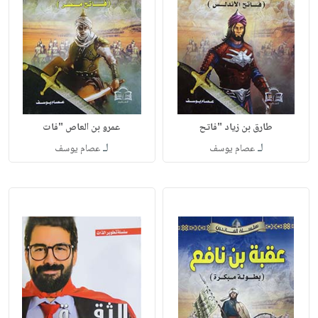
طارق بن زياد "فاتح
عمرو بن العاص "فات
لـ
لـ
عصام يوسف
عصام يوسف