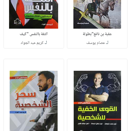
عقبة بن نافع"بطولة
الثقة بالنفس "كيف
لـ
لـ
عصام يوسف
كريم عبد الجواد