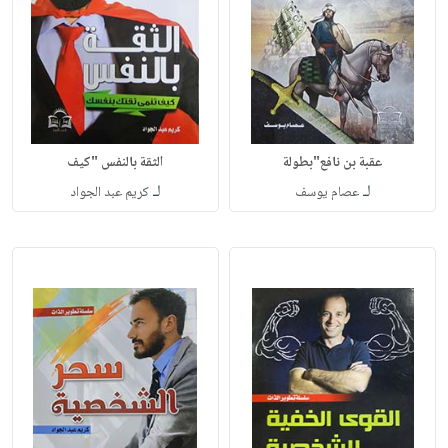
عقبة بن نافع"بطولة
الثقة بالنفس "كيف
لـ
لـ
عصام يوسف
كريم عبد الجواد