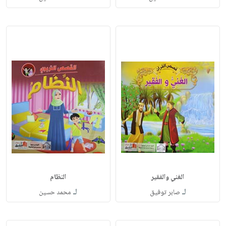
الغني والفقير
النظام
لـ
لـ
صابر توفيق
محمد حسين