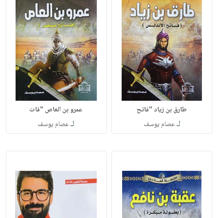
طارق بن زياد "فاتح
عمرو بن العاص "فات
لـ
لـ
عصام يوسف
عصام يوسف