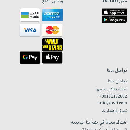
حمّل iKitab
وسائل الدفع
تواصل معنا
تواصل معنا
أسئلة يتكرر طرحها
+96171172802
info@nwf.com
نشرة الإصدارات
اشترك مجاناً في نشراتنا البريدية
كي يصلك آخر أخبار الشركة