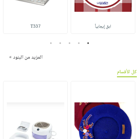
ابق إيجابياً
T337
5
4
3
2
1
المزيد من البنود »
كل الأقسام