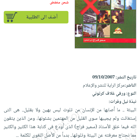
إختياراتنا
تعليمية
شحن مخفض
أسئلة
إختياراتنا
المواضيع
iKitab
يتكرر
كتب
أضف الى الطلبية
بلا
الأكثر
طرحها
أكاديمية
الصحة
حدود
مبيعاً
تحميل
والعناية
صندوق
أسئلة
إختياراتنا
masmu3
الشخصية
القراءة
يتكرر
وسائل
على
جديد
English
طرحها
تعليمية
Android
books
الكل
تحميل
صندوق
تحميل
iKitab
أجهزة
القراءة
المطبخ
masmu3
تاريخ النشر:
09/10/2007
على
العناية
والسفرة
على
جوائز
الناشر:
مركز الراية للنشر والإعلام
Android
جديد
الشخصية
Apple
النوع:
ورقي غلاف كرتوني
تحميل
العناية
نبذة نيل وفرات:
الكل
iKitab
وتصفيف
البيئة .. ما أصابها من الإنسان من تلوث ليس بهين ولا بقليل.. هى التى
أواني
متجر
على
الشعر
إستغاثت ولم يجيبها سوى القليل من المهتمين بشئونها، ومن الذين يتقون
الطهي
الهدايا
Apple
العناية
الله فيما خلق الأستاذ (سمير فراج) الذى أودع فى كتابة هذا الكثير والكثير
أدوات
بالجسم
أقسام
مما نحتاج معرفته عن البيئة وتلوثها.. بدءاً من الأصل اللغوى للكلمة
...
الخبز