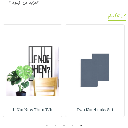
المزيد من البنود »
كل الأقسام
If Not Now Then Wh
Two Notebooks Set
5
4
3
2
1