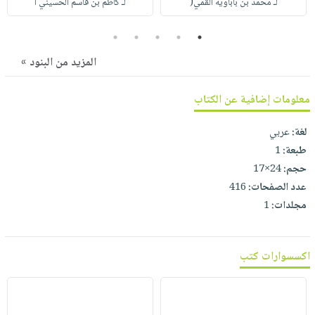
لـ محمد بن باباويه القمي(
لـ كاظم بن قاسم الحسيني ا
صابون
فيديوهات
عربة
أطفال
أسئلة
5
4
3
2
1
التسوق
مناسبات
يتكرر
المزيد من البنود »
طرحها
نشرة
الإصدارات
خدمات
معلومات إضافية عن الكتاب
نيل
وفرات
لغة:
عربي
طبعة:
1
انشر
حجم:
24×17
كتابك
عدد الصفحات:
416
تواصل
مجلدات:
1
معنا
اكسسوارات كتب