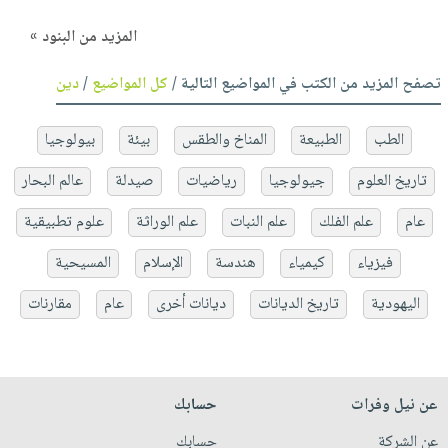
المزيد من البنود »
تصفح المزيد من الكتب في المواضيع التالية /
كل المواضيع
/
دين
الطب
الطبيعة
المناخ والطقس
بيئة
بيولوجيا
تاريخ العلوم
جيولوجيا
رياضيات
صيدلة
عالم البحار
عام
علم الفلك
علم النبات
علم الوراثة
علوم تطبيقية
فيزياء
كيمياء
هندسة
الإسلام
المسيحية
اليهودية
تاريخ الديانات
ديانات أخرى
عام
مقارنات
عن نيل وفرات
حسابك
عن الشركة
حسابك